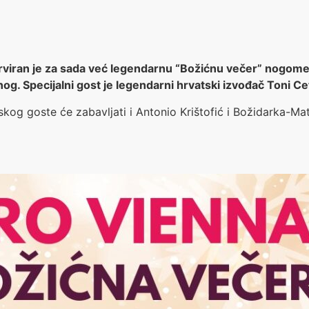
rviran je za sada već legendarnu “Božićnu večer” nogome
og. Specijalni gost je legendarni hrvatski izvođač Toni Ce
skog goste će zabavljati i Antonio Krištofić i Božidarka-Ma