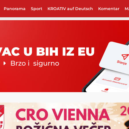
Panorama
Sport
KROATIV auf Deutsch
Komentar
M