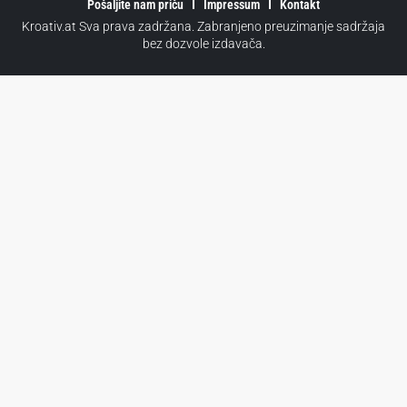
Pošaljite nam priču
Impressum
Kontakt
Kroativ.at Sva prava zadržana. Zabranjeno preuzimanje sadržaja
bez dozvole izdavača.