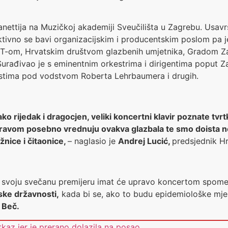
anettija na Muzičkoj akademiji Sveučilišta u Zagrebu. Usav
tivno se bavi organizacijskim i producentskim poslom pa j
T-om, Hrvatskim društvom glazbenih umjetnika, Gradom Za
 Surađivao je s eminentnim orkestrima i dirigentima popu
stima pod vodstvom Roberta Lehrbaumera i drugih.
ako rijedak i dragocjen, veliki koncertni klavir poznate t
 s pravom posebno vrednuju ovakva glazbala te smo doista n
žnice i čitaonice,
– naglasio je
Andrej Lucić,
predsjednik H
, a svoju svečanu premijeru imat će upravo koncertom spom
ske državnosti,
kada bi se, ako to budu epidemiološke mjer
 Beč.
tkaz jer je prerano dolazila na posao