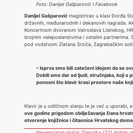
Foto: Danijel Gašparović I Facebook
Danijel Gašparović
magistrirao u klasi Đorđa St
državnih, međunarodnih i dekanovih nagrada. Ak
Koncertnom dvoranom Vatroslava Lisinskog, HR
brojnim veleposlanstvima i ostalim partnerima.
pod vodstvom Zlatana Srzića, Zagrebačkim soli
– Isprva smo bili zatečeni idejom da se ov
Dobili smo dar od ljudi, stručnjaka, koji
ponosni što klavir krasi prostore naše knji
Klavir je u odličnom stanju te je već u uporabi
ove godine prigodom obilježavanja
Dana hrvat
otvorenje knjižnice i čitaonice Hrvatskog doma
Nevjerojatan slučaj: Djevojka (22) dobila o