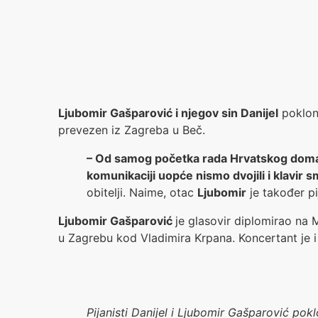
Ljubomir Gašparović i njegov sin Danijel
pokloni
prevezen iz Zagreba u Beč.
– Od samog početka rada Hrvatskog doma 
komunikaciji uopće nismo dvojili i klavir 
obitelji. Naime, otac
Ljubomir
je također pi
Ljubomir Gašparović
je glasovir diplomirao na 
u Zagrebu kod Vladimira Krpana. Koncertant je 
Pijanisti Danijel i Ljubomir Gašparović pok