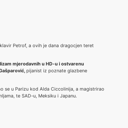
klavir Petrof, a ovih je dana dragocjen teret
alizam mjerodavnih u HD-u i ostvarenu
 Gašparović,
pijanist iz poznate glazbene
 se u Parizu kod Alda Ciccolinija, a magistrirao
mljama, te SAD-u, Meksiku i Japanu.