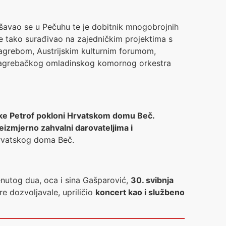
ršavao se u Pečuhu te je dobitnik mnogobrojnih
e tako surađivao na zajedničkim projektima s
grebom, Austrijskim kulturnim forumom,
t Zagrebačkog omladinskog komornog orkestra
vrtke Petrof pokloni Hrvatskom domu Beč.
eizmjerno zahvalni darovateljima i
rvatskog doma Beč.
enutog dua, oca i sina Gašparović,
30. svibnja
e dozvoljavale, upriličio
koncert kao i službeno