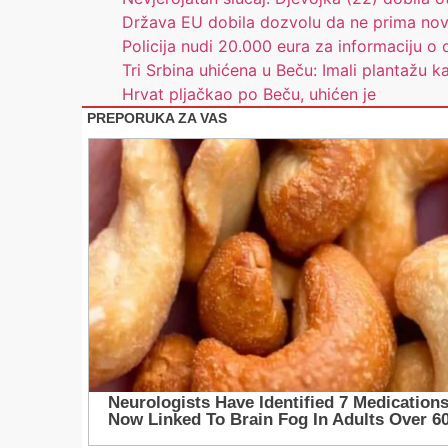
Država EU dobila dozvolu da ne prima no
Policija nudi 20.000 eura za informaciju o o
Tri Srbina uhićena u Beču: Imali plantažu k
Hrvat pljačkao po Beču, uhićen je