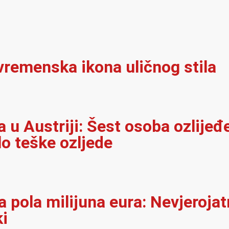
vremenska ikona uličnog stila
u Austriji: Šest osoba ozlijeđ
lo teške ozljede
 pola milijuna eura: Nevjerojat
ki