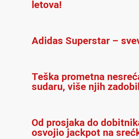
letova!
Adidas Superstar – sve
Teška prometna nesreća 
sudaru, više njih zadobi
Od prosjaka do dobitnika
osvojio jackpot na sreć