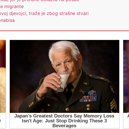
ve migrante
voj djevojci, traže je zbog strašne stvari
anabisa