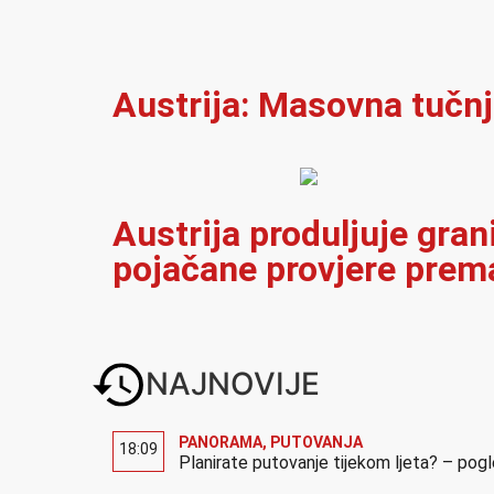
Austrija: Masovna tučnj
Austrija produljuje gran
pojačane provjere prema
NAJNOVIJE
PANORAMA
,
PUTOVANJA
18:09
Planirate putovanje tijekom ljeta? – pog