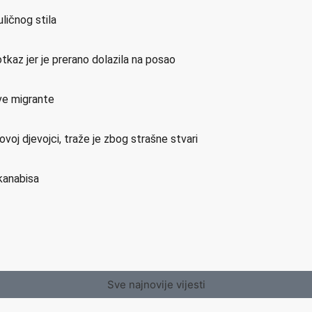
ličnog stila
otkaz jer je prerano dolazila na posao
ve migrante
ovoj djevojci, traže je zbog strašne stvari
 kanabisa
Sve najnovije vijesti