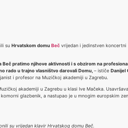
li su
Hrvatskom domu
Beč
vrijedan i jedinstven koncertni 
Beč pratimo njihove aktivnosti i s obzirom na profesion
smo rado u trajno vlasništvo darovali Domu,
– ističe
Danijel
janist i profesor na Muzičkoj akademiji u Zagrebu.
Muzičkoj akademiji u Zagrebu u klasi Ive Mačeka. Usavršavao
i komorni glazbenik, a nastupao je u mnogim europskim ze
lonili su vrijedan klavir Hrvatskog domu Beč.