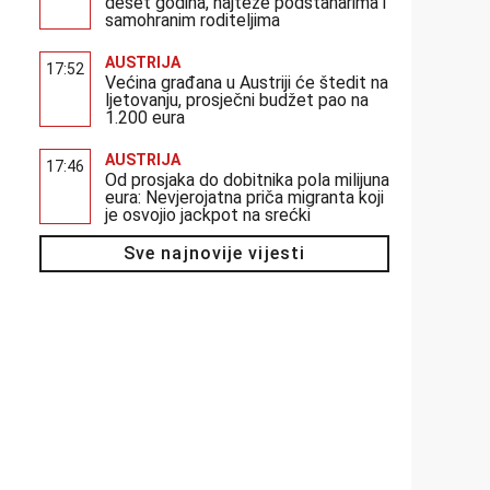
deset godina, najteže podstanarima i
samohranim roditeljima
AUSTRIJA
17:52
Većina građana u Austriji će štedit na
ljetovanju, prosječni budžet pao na
1.200 eura
AUSTRIJA
17:46
Od prosjaka do dobitnika pola milijuna
eura: Nevjerojatna priča migranta koji
je osvojio jackpot na srećki
Sve najnovije vijesti