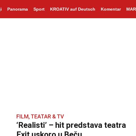
i
Panorama
Sport
KROATIV auf Deutsch
Komentar
MAR
FILM, TEATAR & TV
‘Realisti’ – hit predstava teatra
Exit uskoro u Beču