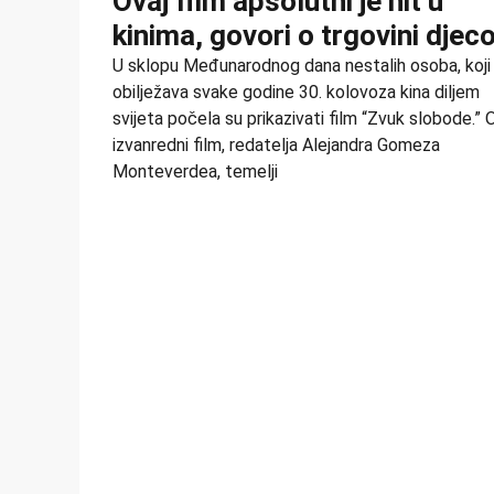
Ovaj film apsolutni je hit u
kinima, govori o trgovini dje
U sklopu Međunarodnog dana nestalih osoba, koji
obilježava svake godine 30. kolovoza kina diljem
svijeta počela su prikazivati film “Zvuk slobode.” 
izvanredni film, redatelja Alejandra Gomeza
Monteverdea, temelji