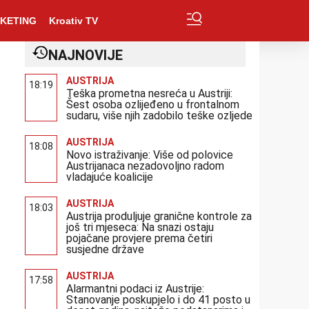
KETING
Kroativ TV
NAJNOVIJE
AUSTRIJA
18:19
Teška prometna nesreća u Austriji:
Šest osoba ozlijeđeno u frontalnom
sudaru, više njih zadobilo teške ozljede
AUSTRIJA
18:08
Novo istraživanje: Više od polovice
Austrijanaca nezadovoljno radom
vladajuće koalicije
AUSTRIJA
18:03
Austrija produljuje granične kontrole za
još tri mjeseca: Na snazi ostaju
pojačane provjere prema četiri
susjedne države
AUSTRIJA
17:58
Alarmantni podaci iz Austrije:
Stanovanje poskupjelo i do 41 posto u