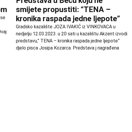
Predstava u Beču koju ne
com
smijete propustiti: “TENA –
kronika raspada jedne ljepote”
 se
Gradsko kazalište JOZA IVAKIĆ iz VINKOVACA u
Ovaj
nedjelju 12.03.2023. u 20 sati u kazalištu Akzent izvodi
predstavu,” TENA – kronika raspada jedne ljepote”
djelo pisca Josipa Kozarca. Predstava j nagrađena