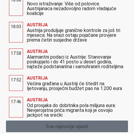
18:08
Novo istraživanje: Više od polovice
Austrijanaca nezadovoljno radom vladajuće
koalicije
AUSTRIJA
18:03
Austrija produljuje granične kontrole za još tri
mjeseca: Na snazi ostaju pojačane provjere
prema četiri susjedne države
AUSTRIJA
17:58
Alarmantni podaci iz Austrije: Stanovanje
poskupjelo i do 41 posto u deset godina,
najteže podstanarima i samohranim roditeljima
AUSTRIJA
17:52
Većina građana u Austriji će štedit na
ljetovanju, prosječni budžet pao na 1.200 eura
AUSTRIJA
17:46
Od prosjaka do dobitnika pola milijuna eura:
Nevjerojatna priča migranta koji je osvojio
jackpot na srećki
Sve najnovije vijesti