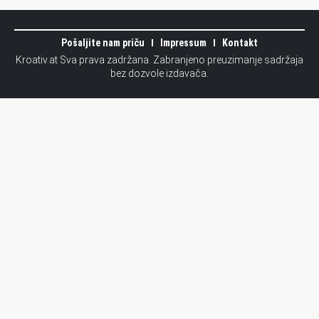
Pošaljite nam priču
Impressum
Kontakt
Kroativ.at Sva prava zadržana. Zabranjeno preuzimanje sadržaja
bez dozvole izdavača.