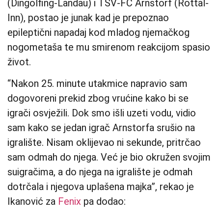
(Dingolfing-Landau) i TSV-FC Arnstorf (Rottal-
Inn), postao je junak kad je prepoznao
epileptični napadaj kod mladog njemačkog
nogometaša te mu smirenom reakcijom spasio
život.
“Nakon 25. minute utakmice napravio sam
dogovoreni prekid zbog vrućine kako bi se
igrači osvježili. Dok smo išli uzeti vodu, vidio
sam kako se jedan igrač Arnstorfa srušio na
igralište. Nisam oklijevao ni sekunde, pritrčao
sam odmah do njega. Već je bio okružen svojim
suigračima, a do njega na igralište je odmah
dotrčala i njegova uplašena majka”, rekao je
Ikanović za
Fenix
pa dodao: