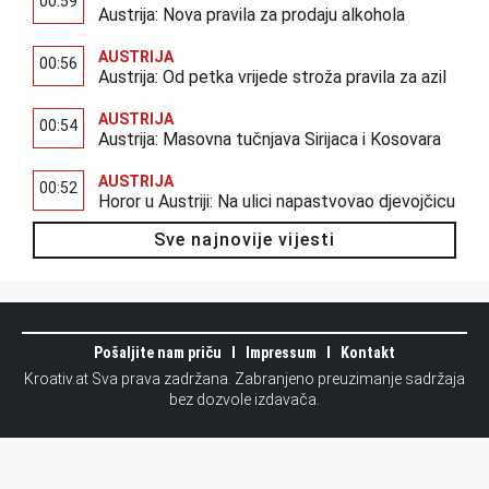
00:59
Austrija: Nova pravila za prodaju alkohola
AUSTRIJA
00:56
Austrija: Od petka vrijede stroža pravila za azil
AUSTRIJA
00:54
Austrija: Masovna tučnjava Sirijaca i Kosovara
AUSTRIJA
00:52
Horor u Austriji: Na ulici napastvovao djevojčicu
Sve najnovije vijesti
Pošaljite nam priču
Impressum
Kontakt
Kroativ.at Sva prava zadržana. Zabranjeno preuzimanje sadržaja
bez dozvole izdavača.