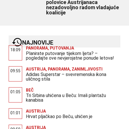
polovice Austrijanaca
nezadovoljno radom vladajuće
koalicije
NAJNOVIJE
PANORAMA
,
PUTOVANJA
18:09
Planirate putovanje tijekom ljeta? –
pogledajte ove nevjerojatne ponude letova!
AUSTRIJA
,
PANORAMA
,
ZANIMLJIVOSTI
09:55
Adidas Superstar – svevremenska ikona
uličnog stila
BEČ
01:05
Tri Srbina uhićena u Beču: Imali plantažu
kanabisa
AUSTRIJA
01:01
Hrvat pljačkao po Beču, uhićen je
AUSTRIJA