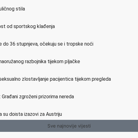
ličnog stila
nost od sportskog klađenja
re do 36 stupnjeva, očekuju se i tropske noći
 naoružanog razbojnika tijekom pljačke
 seksualno zlostavljanje pacijentica tijekom pregleda
 Građani zgroženi prizorima nereda
ja su doista izazovi za Austriju
Sve najnovije vijesti