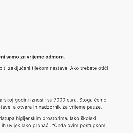
oreni samo za vrijeme odmora.
iti zaključani tijekom nastave. Ako trebate otići
darskoj godini iznosili su 7000 eura. Stoga ćemo
stave, a otvara ih nadzornik za vrijeme pauze.
istupa higijenskim prostorima. Iako školski
je ih uvijek lako pronaći. “Onda ovim postupkom