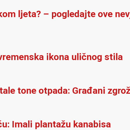
ekom ljeta? – pogledajte ove ne
vremenska ikona uličnog stila
ale tone otpada: Građani zgro
ču: Imali plantažu kanabisa