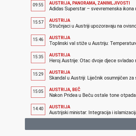
AUSTRIJA
,
PANORAMA
,
ZANIMLJIVOSTI
09:55
Adidas Superstar – svevremenska ikona u
AUSTRIJA
15:57
Stručnjaci u Austriji upozoravaju na ovis
AUSTRIJA
15:46
Toplinski val stiže u Austriju: Temperatu
AUSTRIJA
15:35
Heroj Austrije: Otac dvoje djece svladao
AUSTRIJA
15:29
Skandal u Austriji: Liječnik osumnjičen za
AUSTRIJA
,
BEČ
15:05
Nakon Pridea u Beču ostale tone otpada:
AUSTRIJA
14:40
Austrijski ministar: Integracija i islamizaci