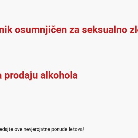
čnik osumnjičen za seksualno zl
a prodaju alkohola
ledajte ove nevjerojatne ponude letova!