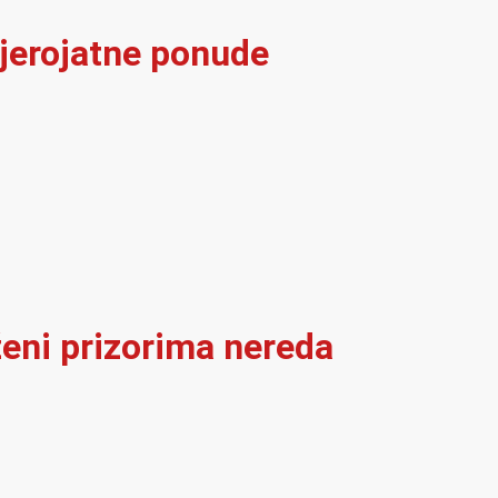
vjerojatne ponude
ženi prizorima nereda