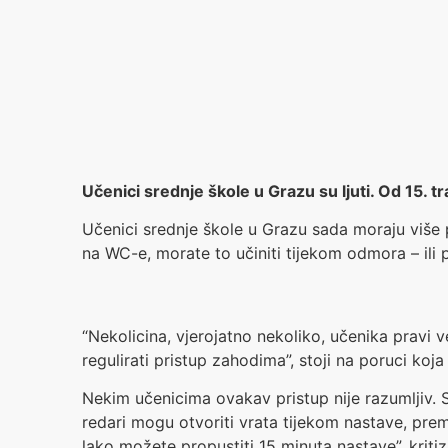
Učenici srednje škole u Grazu su ljuti. Od 15. 
Učenici srednje škole u Grazu sada moraju više pr
na WC-e, morate to učiniti tijekom odmora – ili
“Nekolicina, vjerojatno nekoliko, učenika pravi 
regulirati pristup zahodima”, stoji na poruci ko
Nekim učenicima ovakav pristup nije razumljiv. 
redari mogu otvoriti vrata tijekom nastave, prem
lako možete propustiti 15 minuta nastave”, kritiz