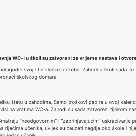
travnja WC-i u školi su zatvoreni za vrijeme nastave i otv
ilagoditi svoje fiziološke potrebe. Zahodi u školi sada će b
 pronaći školskog domara.
veliku štetu u zahodima. Samo troškovi papira u ovoj kalen
ja visi na vratima WC-a. Zahodi su sada zatvoreni tijekom na
Smatraju “neodgovornim” i “zabrinjavajućim” uskraćivanje pr
a riječima učenika, uvijek su zauzeti negdje oko škole i ni
ira jedan učenik.