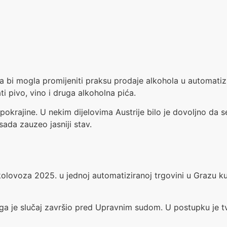
ja bi mogla promijeniti praksu prodaje alkohola u automati
i pivo, vino i druga alkoholna pića.
 pokrajine. U nekim dijelovima Austrije bilo je dovoljno d
ada zauzeo jasniji stav.
kolovoza 2025. u jednoj automatiziranoj trgovini u Grazu ku
ega je slučaj završio pred Upravnim sudom. U postupku je tv