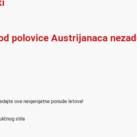
ki
 od polovice Austrijanaca neza
ledajte ove nevjerojatne ponude letova!
ličnog stila