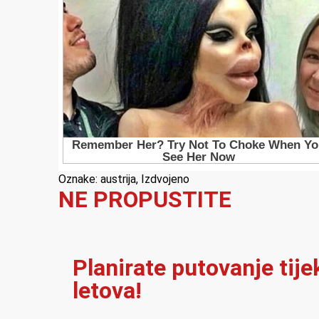
Oznake:
austrija
,
Izdvojeno
NE PROPUSTITE
Planirate putovanje tij
letova!