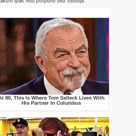
lakovi ipak nisu potpuno bez osoblja.