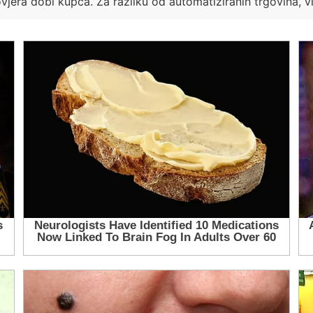
vjera dobi kupca. Za razliku od automatiziranih trgovina, v