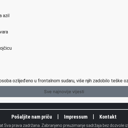
a azil
ovara
vojčicu
osoba ozlijeđeno u frontalnom sudaru, više njih zadobilo teške o
Sve najnovije vijesti
Pošaljite nam priču
Impressum
Kontakt
.at Sva prava zadržana. Zabranjeno preuzimanje sadržaja bez dozvole i