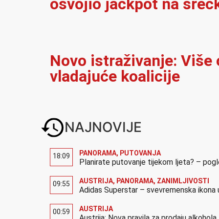
osvojio jackpot na sreć
Novo istraživanje: Više
vladajuće koalicije
NAJNOVIJE
PANORAMA
,
PUTOVANJA
18:09
Planirate putovanje tijekom ljeta? – pog
AUSTRIJA
,
PANORAMA
,
ZANIMLJIVOSTI
09:55
Adidas Superstar – svevremenska ikona u
AUSTRIJA
00:59
Austrija: Nova pravila za prodaju alkohola