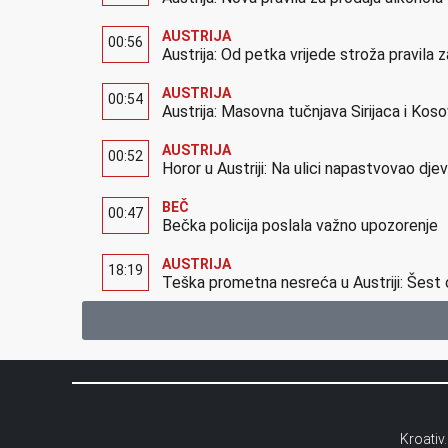
AUSTRIJA
00:56
Austrija: Od petka vrijede stroža pravila z
AUSTRIJA
00:54
Austrija: Masovna tučnjava Sirijaca i Kos
AUSTRIJA
00:52
Horor u Austriji: Na ulici napastvovao dje
BEČ
00:47
Bečka policija poslala važno upozorenje
AUSTRIJA
18:19
Teška prometna nesreća u Austriji: Šest 
Kroativ