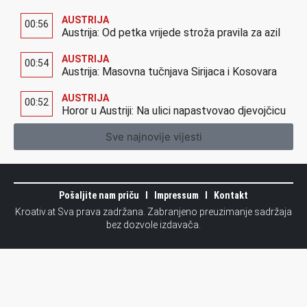
AUSTRIJA
00:56
Austrija: Od petka vrijede stroža pravila za azil
AUSTRIJA
00:54
Austrija: Masovna tučnjava Sirijaca i Kosovara
AUSTRIJA
00:52
Horor u Austriji: Na ulici napastvovao djevojčicu
Sve najnovije vijesti
Pošaljite nam priču
Impressum
Kontakt
Kroativ.at Sva prava zadržana. Zabranjeno preuzimanje sadržaja
bez dozvole izdavača.