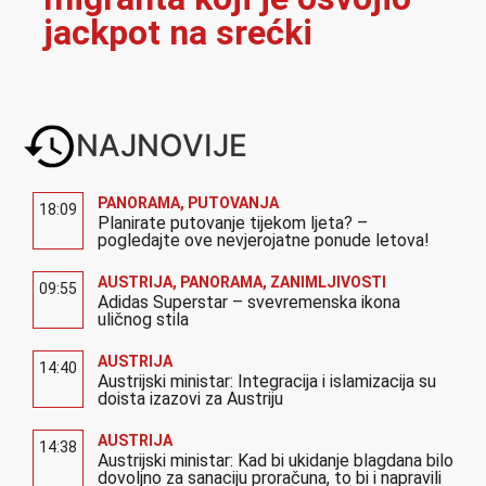
jackpot na srećki
NAJNOVIJE
PANORAMA
,
PUTOVANJA
18:09
Planirate putovanje tijekom ljeta? –
pogledajte ove nevjerojatne ponude letova!
AUSTRIJA
,
PANORAMA
,
ZANIMLJIVOSTI
09:55
Adidas Superstar – svevremenska ikona
uličnog stila
AUSTRIJA
14:40
Austrijski ministar: Integracija i islamizacija su
doista izazovi za Austriju
AUSTRIJA
14:38
Austrijski ministar: Kad bi ukidanje blagdana bilo
dovoljno za sanaciju proračuna, to bi i napravili