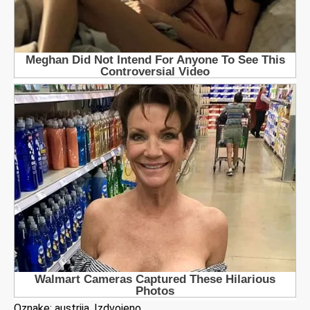
Oznake:
austrija
,
Izdvojeno