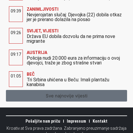
ZANIMLJIVOSTI
09:39
Nevjerojatan slučaj: Djevojka (22) dobila otkaz
jer je prerano dolazila na posao
SVIJET
,
VIJESTI
09:26
Država EU dobila dozvolu da ne prima nove
migrante
AUSTRIJA
09:17
Policija nudi 20.000 eura za informaciju o ovoj
djevojci, traže je zbog strašne stvari
BEČ
01:05
Tri Srbina uhićena u Beču: Imali plantažu
kanabisa
Sve najnovije vijesti
Pošaljite nam priču
Impressum
Kontakt
Kroativ.at Sva prava zadržana. Zabranjeno preuzimanje sadržaja