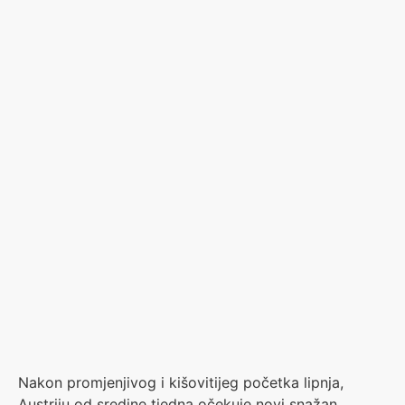
Nakon promjenjivog i kišovitijeg početka lipnja,
Austriju od sredine tjedna očekuje novi snažan