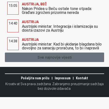
AUSTRIJA
,
BEČ
15:05
Nakon Pridea u Beču ostale tone otpada:
Građani zgroženi prizorima nereda
AUSTRIJA
14:40
Austrijski ministar: Integracija i islamizacija su
doista izazovi za Austriju
AUSTRIJA
14:38
Austrijski ministar: Kad bi ukidanje blagdana bilo
dovoljno za sanaciju proračuna, to bi i napravili
Sve najnovije vijesti
Pošaljite nam priču
Impressum
Kontakt
Kroativ.at Sva prava zadržana. Zabranjeno preuzimanje sadržaja
bez dozvole izdavača.