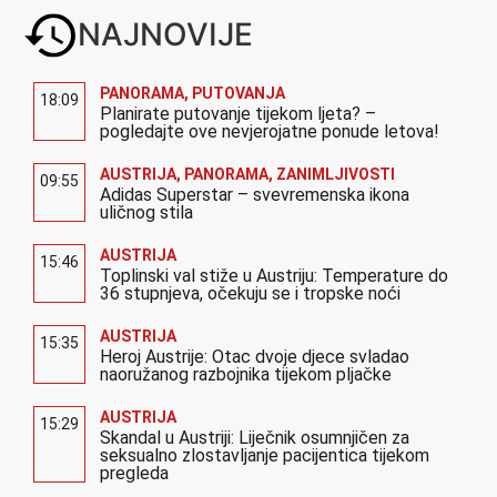
NAJNOVIJE
PANORAMA
,
PUTOVANJA
18:09
Planirate putovanje tijekom ljeta? –
pogledajte ove nevjerojatne ponude letova!
AUSTRIJA
,
PANORAMA
,
ZANIMLJIVOSTI
09:55
Adidas Superstar – svevremenska ikona
uličnog stila
AUSTRIJA
15:46
Toplinski val stiže u Austriju: Temperature do
36 stupnjeva, očekuju se i tropske noći
AUSTRIJA
15:35
Heroj Austrije: Otac dvoje djece svladao
naoružanog razbojnika tijekom pljačke
AUSTRIJA
15:29
Skandal u Austriji: Liječnik osumnjičen za
seksualno zlostavljanje pacijentica tijekom
pregleda