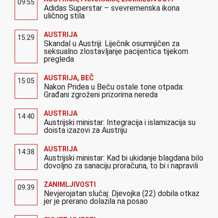
09:55
Adidas Superstar – svevremenska ikona
uličnog stila
AUSTRIJA
15:29
Skandal u Austriji: Liječnik osumnjičen za
seksualno zlostavljanje pacijentica tijekom
pregleda
AUSTRIJA
,
BEČ
15:05
Nakon Pridea u Beču ostale tone otpada:
Građani zgroženi prizorima nereda
AUSTRIJA
14:40
Austrijski ministar: Integracija i islamizacija su
doista izazovi za Austriju
AUSTRIJA
14:38
Austrijski ministar: Kad bi ukidanje blagdana bilo
dovoljno za sanaciju proračuna, to bi i napravili
ZANIMLJIVOSTI
09:39
Nevjerojatan slučaj: Djevojka (22) dobila otkaz
jer je prerano dolazila na posao