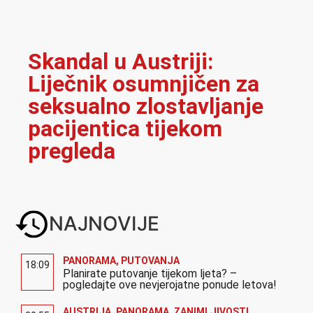
Skandal u Austriji:
Liječnik osumnjičen za
seksualno zlostavljanje
pacijentica tijekom
pregleda
NAJNOVIJE
PANORAMA
,
PUTOVANJA
18:09
Planirate putovanje tijekom ljeta? –
pogledajte ove nevjerojatne ponude letova!
AUSTRIJA
,
PANORAMA
,
ZANIMLJIVOSTI