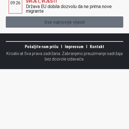
SVIJET
,
VIJESTI
09:26
Država EU dobila dozvolu da ne prima nove
migrante
Sve najnovije vijesti
Pošaljite nam priču
Impressum
Kontakt
Kroativ.at Sva prava zadržana. Zabranjeno preuzimanje sadržaja
bez dozvole izdavača.