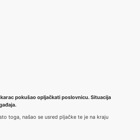
arac pokušao opljačkati poslovnicu. Situacija
gađaja.
o toga, našao se usred pljačke te je na kraju