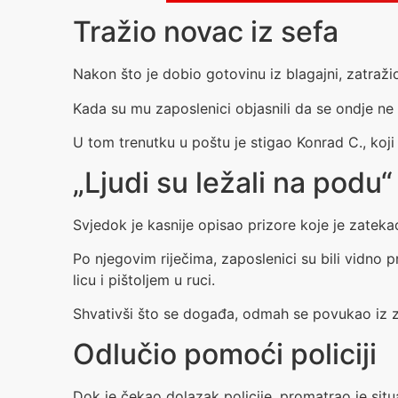
Tražio novac iz sefa
Nakon što je dobio gotovinu iz blagajni, zatražio
Kada su mu zaposlenici objasnili da se ondje ne 
U tom trenutku u poštu je stigao Konrad C., koji
„Ljudi su ležali na podu“
Svjedok je kasnije opisao prizore koje je zatek
Po njegovim riječima, zaposlenici su bili vidno p
licu i pištoljem u ruci.
Shvativši što se događa, odmah se povukao iz z
Odlučio pomoći policiji
Dok je čekao dolazak policije, promatrao je situ