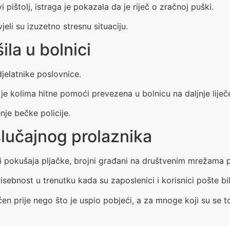
i pištolj, istraga je pokazala da je riječ o zračnoj puški.
jeli su izuzetno stresnu situaciju.
la u bolnici
jelatnike poslovnice.
je kolima hitne pomoći prevezena u bolnicu na daljnje liječ
enje bečke policije.
slučajnog prolaznika
sti pokušaja pljačke, brojni građani na društvenim mrežama p
sebnost u trenutku kada su zaposlenici i korisnici pošte bil
hićen prije nego što je uspio pobjeći, a za mnoge koji su se