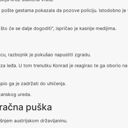
 pošte gestama pokazala da pozove policiju. Istodobno je t
što će se dalje dogoditi“, ispričao je kasnije medijima.
cu, razbojnik je pokušao napustiti zgradu.
iza leđa. U tom trenutku Konrad je reagirao te ga oborio na 
spio ga je zadržati do uhićenja.
štanskog ureda.
zračna puška
dišnjem austrijskom državljaninu.