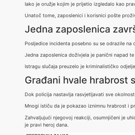
Iako je oružje kojim je prijetio izgledalo kao prav
Unatoč tome, zaposlenici i korisnici pošte proživ
Jedna zaposlenica završi
Posljedice incidenta posebno su se odrazile na d
Jedna zaposlenica doživjela je panični napad te 
Istragu slučaja preuzelo je kriminalističko odjelj
Građani hvale hrabrost 
Dok policija nastavlja rasvjetljavati sve okolno
Mnogi ističu da je pokazao iznimnu hrabrost i pri
Zahvaljujući njegovoj reakciji, osumnjičeni je u
je pravi heroj dana.