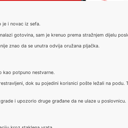
 je i novac iz sefa.
nalazi gotovina, sam je krenuo prema stražnjem dijelu posl
 nije znao da se unutra odvija oružana pljačka.
ao kao potpuno nestvarne.
restravljeni, dok su pojedini korisnici pošte ležali na podu
grade i upozorio druge građane da ne ulaze u poslovnicu.
aciju kroz staklena vrata.