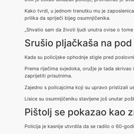
Kako tvrdi, u jednom trenutku mu je zaposlenica
prilika da spriječi bijeg osumnjičenika.
„Shvatio sam da životi ljudi unutra ovise o tome 
Srušio pljačkaša na pod
Kada su policijske ophodnje stigle pred poslovni
Prema riječima svjedoka, oružje je tada skrivao 
zaprijetiti prisutnima.
Zajedno s policajcima koji su upravo pristizali u
Lisice su osumnjičeniku stavljene još unutar po
Pištolj se pokazao kao 
Policija je kasnije utvrdila da se radilo o 60-go