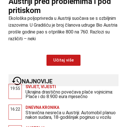
Austriji pred problemima i pod
pritiskom
Ekološka poljoprivreda u Austriji suočava se s ozbiljnim
izazovima. U Gradišću je broj članova udruge Bio Austria
prošle godine pao s otprilike 800 na 760. Razlozi su
različiti – neki
Učitaj više
NAJNOVIJE
SVIJET
,
VIJESTI
19:55
Ukrajina drastično povećava plaće vojnicima:
Plaće i do 8.900 eura mjesečno
DNEVNA KRONIKA
16:22
Stravična nesreća u Austriji: Automobil planuo
nakon sudara, 18-godišnjak poginuo u vozilu