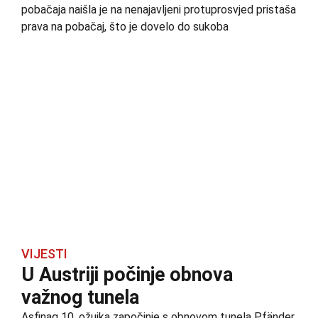
pobačaja naišla je na nenajavljeni protuprosvjed pristaša
prava na pobačaj, što je dovelo do sukoba
VIJESTI
U Austriji počinje obnova
važnog tunela
Asfinag 10. ožujka započinje s obnovom tunela Pfänder