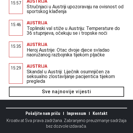
AUSTRIJA
15:57
Stručnjaci u Austriji upozoravaju na ovisnost od
sportskog klađenja
AUSTRIJA
15:46
Toplinski val stiže u Austriju: Temperature do
36 stupnjeva, očekuju se i tropske noći
AUSTRIJA
15:35
Heroj Austrije: Otac dvoje djece svladao
naoružanog razbojnika tijekom pljačke
AUSTRIJA
15:29
Skandal u Austriji: Liječnik osumnjičen za
seksualno zlostavljanje pacijentica tijekom
pregleda
Sve najnovije vijesti
Pošaljite nam priču
Impressum
Kontakt
Kroativ.at Sva prava zadržana. Zabranjeno preuzimanje sadržaja
bez dozvole izdavača.