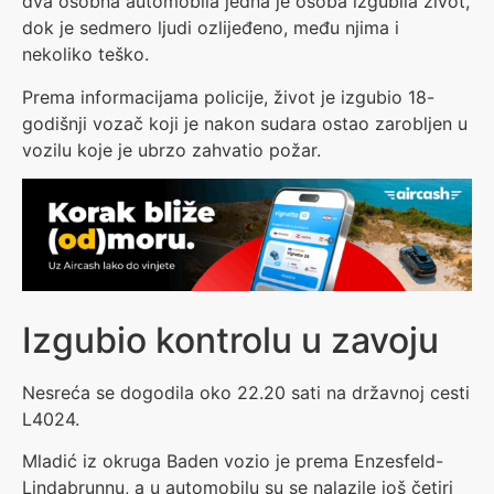
dva osobna automobila jedna je osoba izgubila život,
dok je sedmero ljudi ozlijeđeno, među njima i
nekoliko teško.
Prema informacijama policije, život je izgubio 18-
godišnji vozač koji je nakon sudara ostao zarobljen u
vozilu koje je ubrzo zahvatio požar.
Izgubio kontrolu u zavoju
Nesreća se dogodila oko 22.20 sati na državnoj cesti
L4024.
Mladić iz okruga Baden vozio je prema Enzesfeld-
Lindabrunnu, a u automobilu su se nalazile još četiri