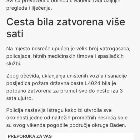
Svi su prevezeni u bolnicu u Badenu radi daljnjih
pregleda i liječenja.
Cesta bila zatvorena više
sati
Na mjesto nesreće upućen je velik broj vatrogasaca,
policajaca, hitnih medicinskih timova i spasilačkih
službi.
Zbog očevida, uklanjanja uništenih vozila i sanacije
posljedica požara državna cesta L4024 bila je
potpuno zatvorena za promet sve do nešto iza 3
sata ujutro.
Policija nastavlja istragu kako bi utvrdila sve
okolnosti jedne od najtežih prometnih nesreća koje
su ovog vikenda pogodile područje okruga Baden.