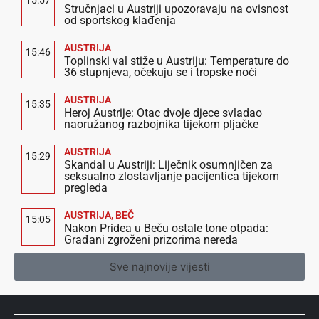
15:57
Stručnjaci u Austriji upozoravaju na ovisnost
od sportskog klađenja
AUSTRIJA
15:46
Toplinski val stiže u Austriju: Temperature do
36 stupnjeva, očekuju se i tropske noći
AUSTRIJA
15:35
Heroj Austrije: Otac dvoje djece svladao
naoružanog razbojnika tijekom pljačke
AUSTRIJA
15:29
Skandal u Austriji: Liječnik osumnjičen za
seksualno zlostavljanje pacijentica tijekom
pregleda
AUSTRIJA
,
BEČ
15:05
Nakon Pridea u Beču ostale tone otpada:
Građani zgroženi prizorima nereda
Sve najnovije vijesti