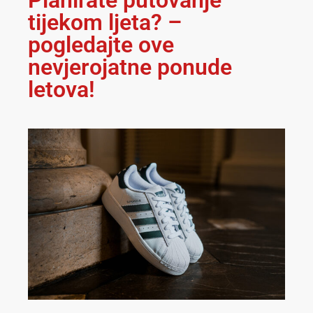
tijekom ljeta? –
pogledajte ove
nevjerojatne ponude
letova!