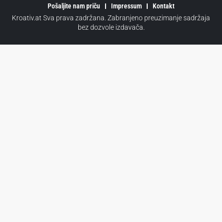
Pošaljite nam priču
Impressum
Kontakt
Kroativ.at Sva prava zadržana. Zabranjeno preuzimanje sadržaja
bez dozvole izdavača.