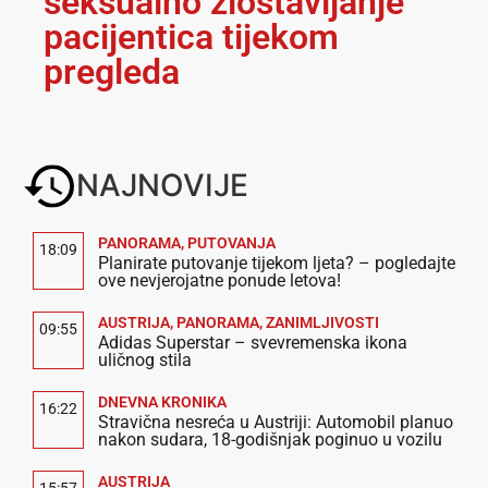
seksualno zlostavljanje
pacijentica tijekom
pregleda
NAJNOVIJE
PANORAMA
,
PUTOVANJA
18:09
Planirate putovanje tijekom ljeta? – pogledajte
ove nevjerojatne ponude letova!
AUSTRIJA
,
PANORAMA
,
ZANIMLJIVOSTI
09:55
Adidas Superstar – svevremenska ikona
uličnog stila
DNEVNA KRONIKA
16:22
Stravična nesreća u Austriji: Automobil planuo
nakon sudara, 18-godišnjak poginuo u vozilu
AUSTRIJA