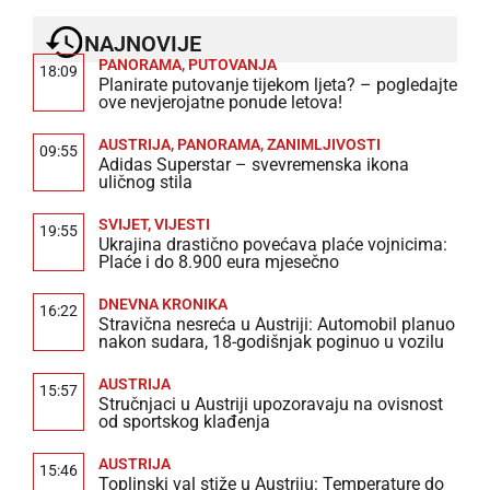
NAJNOVIJE
PANORAMA
,
PUTOVANJA
18:09
Planirate putovanje tijekom ljeta? – pogledajte
ove nevjerojatne ponude letova!
AUSTRIJA
,
PANORAMA
,
ZANIMLJIVOSTI
09:55
Adidas Superstar – svevremenska ikona
uličnog stila
SVIJET
,
VIJESTI
19:55
Ukrajina drastično povećava plaće vojnicima:
Plaće i do 8.900 eura mjesečno
DNEVNA KRONIKA
16:22
Stravična nesreća u Austriji: Automobil planuo
nakon sudara, 18-godišnjak poginuo u vozilu
AUSTRIJA
15:57
Stručnjaci u Austriji upozoravaju na ovisnost
od sportskog klađenja
AUSTRIJA
15:46
Toplinski val stiže u Austriju: Temperature do