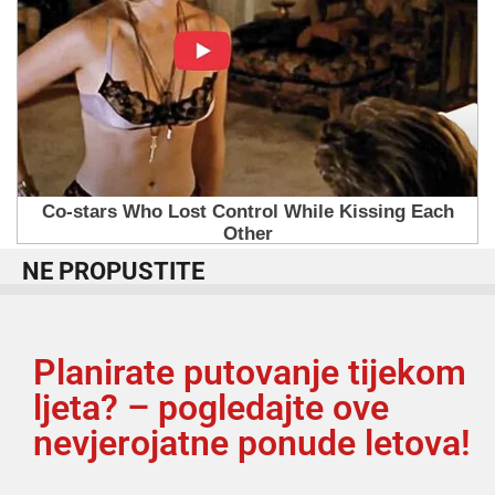
NE PROPUSTITE
Planirate putovanje tijekom
ljeta? – pogledajte ove
nevjerojatne ponude letova!