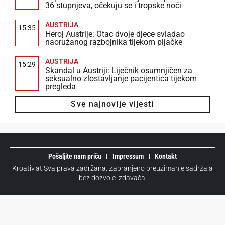
36 stupnjeva, očekuju se i tropske noći
AUSTRIJA
15:35
Heroj Austrije: Otac dvoje djece svladao
naoružanog razbojnika tijekom pljačke
AUSTRIJA
15:29
Skandal u Austriji: Liječnik osumnjičen za
seksualno zlostavljanje pacijentica tijekom
pregleda
Sve najnovije vijesti
Pošaljite nam priču
Impressum
Kontakt
Kroativ.at Sva prava zadržana. Zabranjeno preuzimanje sadržaja
bez dozvole izdavača.