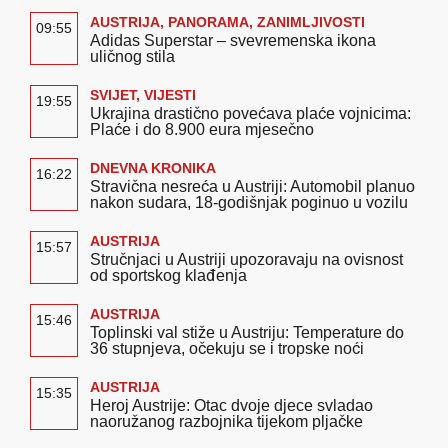
AUSTRIJA
,
PANORAMA
,
ZANIMLJIVOSTI
09:55
Adidas Superstar – svevremenska ikona
uličnog stila
SVIJET
,
VIJESTI
19:55
Ukrajina drastično povećava plaće vojnicima:
Plaće i do 8.900 eura mjesečno
DNEVNA KRONIKA
16:22
Stravična nesreća u Austriji: Automobil planuo
nakon sudara, 18-godišnjak poginuo u vozilu
AUSTRIJA
15:57
Stručnjaci u Austriji upozoravaju na ovisnost
od sportskog klađenja
AUSTRIJA
15:46
Toplinski val stiže u Austriju: Temperature do
36 stupnjeva, očekuju se i tropske noći
AUSTRIJA
15:35
Heroj Austrije: Otac dvoje djece svladao
naoružanog razbojnika tijekom pljačke