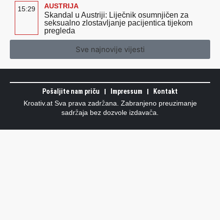
AUSTRIJA
15:29
Skandal u Austriji: Liječnik osumnjičen za
seksualno zlostavljanje pacijentica tijekom
pregleda
Sve najnovije vijesti
Pošaljite nam priču
Impressum
Kontakt
Kroativ.at Sva prava zadržana. Zabranjeno preuzimanje
sadržaja bez dozvole izdavača.