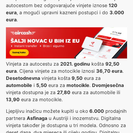
autocestom bez odgovarajuće vinjete iznose
120
eura
, a mogući upravni kazneni postupci i do
3.000
eura
.
Vinjeta za autocestu za
2021. godinu
košta
92,50
eura
. Cijena vinjete za motocikle iznosi
36,70 eura
.
Desetodnevna
vinjeta košta
9,50
eura za
automobile
i
5,50
eura za
motocikle
.
Dvomjesečna
vinjeta dostupna je za
27,80
eura za automobile ili
13,90
eura za motocikle.
Ljepljivu inačicu možete kupiti u oko
6.000
prodajnih
partnera
Asfinaga
u Austriji i inozemstvu. Digitalna
vinjeta također je dostupna u tri modela. Odnosno za
deset dana, dva mjeseca ili cijelu godinu. Digitalnu