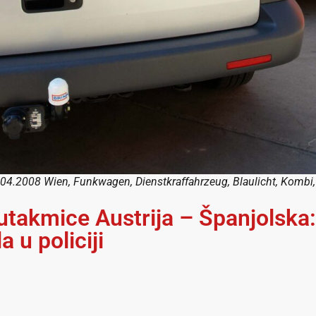
04.2008 Wien, Funkwagen, Dienstkraffahrzeug, Blaulicht, Kombi
utakmice Austrija – Španjolska: 
 u policiji