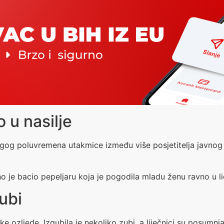
 u nasilje
gog poluvremena utakmice između više posjetitelja javnog p
 je bacio pepeljaru koja je pogodila mladu ženu ravno u li
ubi
 ozljede. Izgubila je nekoliko zubi, a liječnici su posumnjali