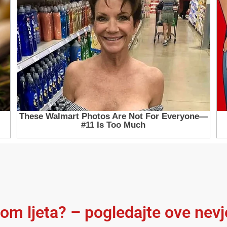
kom ljeta? – pogledajte ove nev