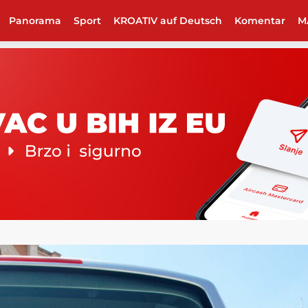
Panorama
Sport
KROATIV auf Deutsch
Komentar
M