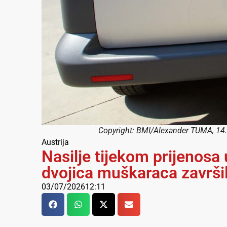
Copyright: BMI/Alexander TUMA, 14.
Austrija
Nasilje tijekom prijenosa 
dvojica muškaraca završila
03/07/2026
12:11