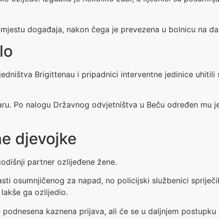
mjestu događaja, nakon čega je prevezena u bolnicu na dalj
lo
jedništva Brigittenau i pripadnici interventne jedinice uhit
jaru. Po nalogu Državnog odvjetništva u Beču određen mu je 
ne djevojke
godišnji partner ozlijeđene žene.
ti osumnjičenog za napad, no policijski službenici spriječil
lakše ga ozlijedio.
 podnesena kaznena prijava, ali će se u daljnjem postupku 