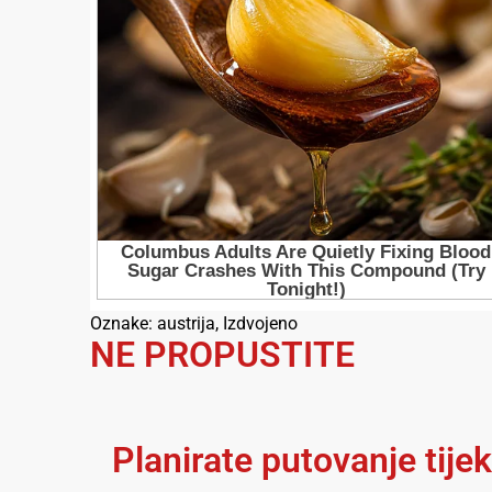
Oznake:
austrija
,
Izdvojeno
NE PROPUSTITE
Planirate putovanje tije