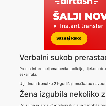
Verbalni sukob prerastao
Prema informacijama bečke policije, tijekom dru
eskalirala.
U jednom trenutku 21-godišnji muškarac navodno
Žena izgubila nekoliko z
Od siline udarca 21-godišnjakinja je zadobila teške