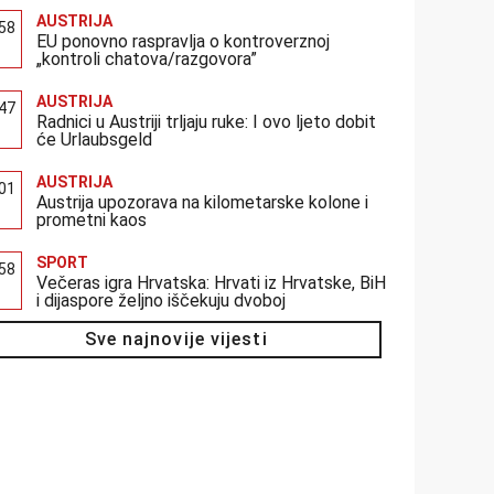
AUSTRIJA
:58
EU ponovno raspravlja o kontroverznoj
„kontroli chatova/razgovora”
AUSTRIJA
:47
Radnici u Austriji trljaju ruke: I ovo ljeto dobit
će Urlaubsgeld
AUSTRIJA
:01
Austrija upozorava na kilometarske kolone i
prometni kaos
SPORT
:58
Večeras igra Hrvatska: Hrvati iz Hrvatske, BiH
i dijaspore željno iščekuju dvoboj
Sve najnovije vijesti