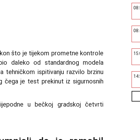
08
08
akon što je tijekom prometne kontrole
15
je bio daleko od standardnog modela
 tehničkom ispitivanju razvilo brzinu
14
 čega je test prekinut iz sigurnosnih
ijepodne u bečkoj gradskoj četvrti