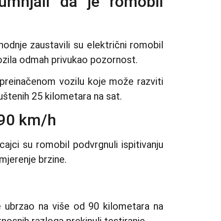
umnjali da je romobil
phodnje zaustavili su električni romobil
vozila odmah privukao pozornost.
i preinačenom vozilu koje može razviti
štenih 25 kilometara na sat.
 90 km/h
cajci su romobil podvrgnuli ispitivanju
jerenje brzine.
je ubrzao na više od 90 kilometara na
nosnih razloga prekinuli testiranje.