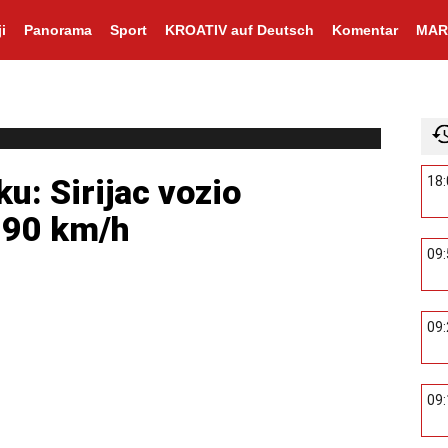
i
Panorama
Sport
KROATIV auf Deutsch
Komentar
MAR
ku: Sirijac vozio
18
k 90 km/h
09
09
09