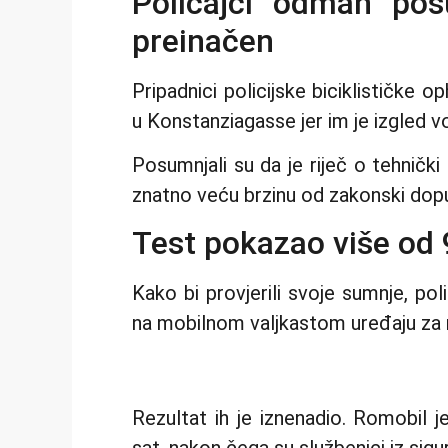
Policajci odmah pos
preinačen
Pripadnici policijske biciklističke o
u Konstanziagasse jer im je izgled 
Posumnjali su da je riječ o tehničk
znatno veću brzinu od zakonski dopu
Test pokazao više od
Kako bi provjerili svoje sumnje, poli
na mobilnom valjkastom uređaju za m
Rezultat ih je iznenadio. Romobil 
sat, nakon čega su službenici iz sigur