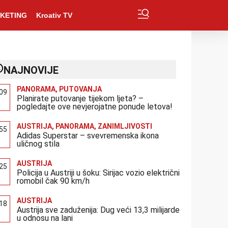
KETING
Kroativ TV
NAJNOVIJE
PANORAMA
,
PUTOVANJA
:09
Planirate putovanje tijekom ljeta? –
pogledajte ove nevjerojatne ponude letova!
AUSTRIJA
,
PANORAMA
,
ZANIMLJIVOSTI
:55
Adidas Superstar – svevremenska ikona
uličnog stila
AUSTRIJA
:25
Policija u Austriji u šoku: Sirijac vozio električni
romobil čak 90 km/h
AUSTRIJA
:18
Austrija sve zaduženija: Dug veći 13,3 milijarde
u odnosu na lani