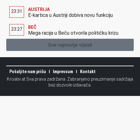
AUSTRIJA
23:31
E-kartica u Austriji dobiva novu funkciju
BEČ
23:27
Mega racija u Beču otvorila političku krizu
Sve najnovije vijesti
Pošaljite nam priču
Impressum
Kontakt
Kroativ.at Sva prava zadržana. Zabranjeno preuzimanje sadržaja
bez dozvole izdavača.