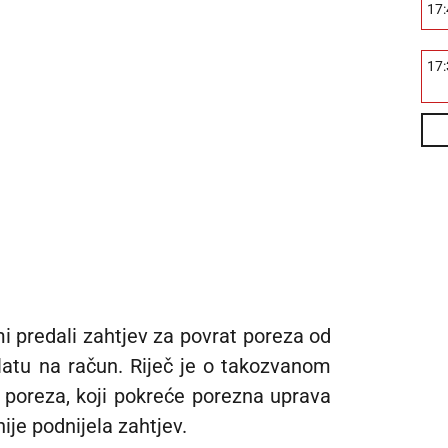
17
17
mi predali zahtjev za povrat poreza od
atu na račun. Riječ je o takozvanom
oreza, koji pokreće porezna uprava
ije podnijela zahtjev.