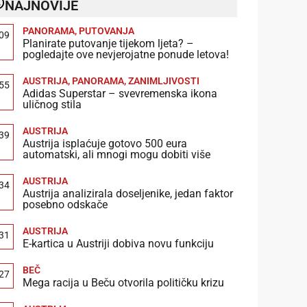
NAJNOVIJE
PANORAMA
,
PUTOVANJA
:09
Planirate putovanje tijekom ljeta? –
pogledajte ove nevjerojatne ponude letova!
AUSTRIJA
,
PANORAMA
,
ZANIMLJIVOSTI
:55
Adidas Superstar – svevremenska ikona
uličnog stila
AUSTRIJA
:39
Austrija isplaćuje gotovo 500 eura
automatski, ali mnogi mogu dobiti više
AUSTRIJA
:34
Austrija analizirala doseljenike, jedan faktor
posebno odskače
AUSTRIJA
:31
E-kartica u Austriji dobiva novu funkciju
BEČ
:27
Mega racija u Beču otvorila političku krizu