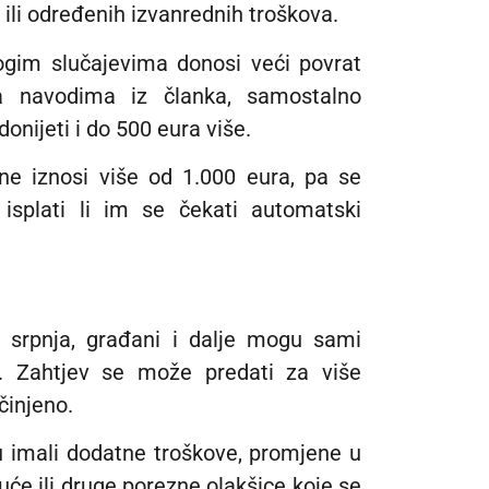
a ili određenih izvanrednih troškova.
ogim slučajevima donosi veći povrat
a navodima iz članka, samostalno
nijeti i do 500 eura više.
ne iznosi više od 1.000 eura, pa se
isplati li im se čekati automatski
 srpnja, građani i dalje mogu sami
a. Zahtjev se može predati za više
činjeno.
u imali dodatne troškove, promjene u
kuće ili druge porezne olakšice koje se