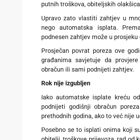
putnih troškova, obiteljskih olakšic
Upravo zato vlastiti zahtjev u mn
nego automatska isplata. Prem
podnesen zahtjev može u prosjeku do
Prosječan povrat poreza ove godi
građanima savjetuje da provjere 
obračun ili sami podnijeti zahtjev.
Rok nije izgubljen
Iako automatske isplate kreću od
podnijeti godišnji obračun porez
prethodnih godina, ako to već nije u
Posebno se to isplati onima koji s
obitelji, troškove prijevoza, rad od 