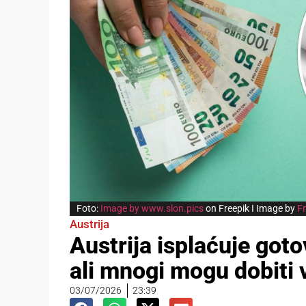
Foto:
Image by www.slon.pics
on Freepik I Image by
Fr
Austrija
Austrija isplaćuje got
ali mnogi mogu dobiti 
03/07/2026
23:39