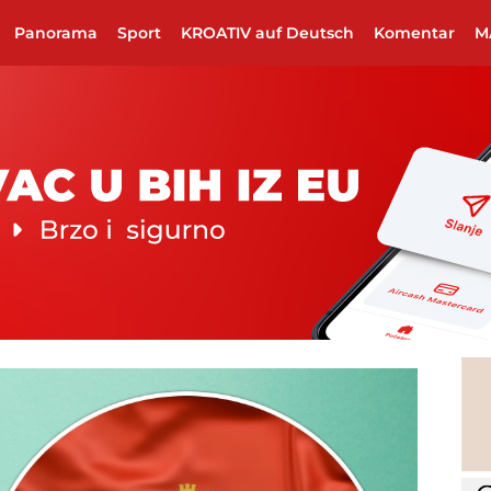
Panorama
Sport
KROATIV auf Deutsch
Komentar
M