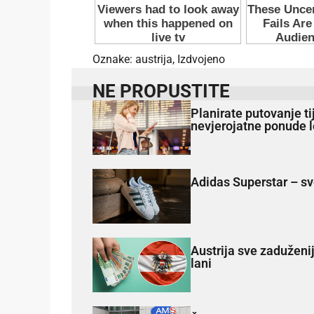
Oznake:
austrija
,
Izdvojeno
NE PROPUSTITE
Planirate putovanje t
nevjerojatne ponude l
Adidas Superstar – sv
Austrija sve zaduženij
lani