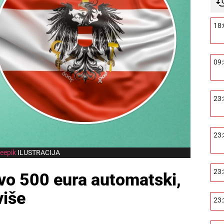
18
09
23
23
eepik
ILUSTRACIJA
23
ovo 500 eura automatski,
više
23