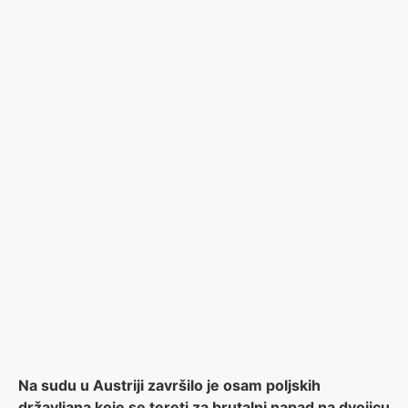
Na sudu u Austriji završilo je osam poljskih
državljana koje se tereti za brutalni napad na dvojicu