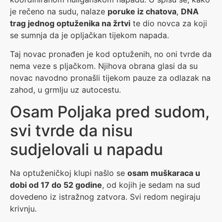
je rečeno na sudu, nalaze
poruke iz chatova
,
DNA
trag jednog optuženika na žrtvi
te dio novca za koji
se sumnja da je opljačkan tijekom napada.
Taj novac pronađen je kod optuženih, no oni tvrde da
nema veze s pljačkom. Njihova obrana glasi da su
novac navodno pronašli tijekom pauze za odlazak na
zahod, u grmlju uz autocestu.
Osam Poljaka pred sudom,
svi tvrde da nisu
sudjelovali u napadu
Na optuženičkoj klupi našlo se
osam muškaraca u
dobi od 17 do 52 godine
, od kojih je sedam na sud
dovedeno iz istražnog zatvora. Svi redom negiraju
krivnju.