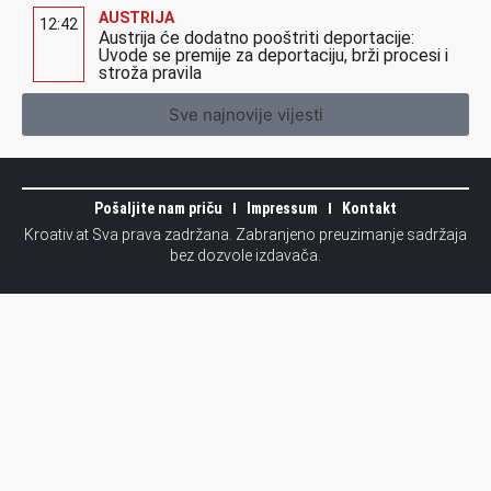
AUSTRIJA
12:42
Austrija će dodatno pooštriti deportacije:
Uvode se premije za deportaciju, brži procesi i
stroža pravila
Sve najnovije vijesti
Pošaljite nam priču
Impressum
Kontakt
Kroativ.at Sva prava zadržana. Zabranjeno preuzimanje sadržaja
bez dozvole izdavača.