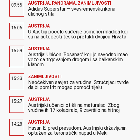
AUSTRIJA
,
PANORAMA
,
ZANIMLJIVOSTI
09:55
Adidas Superstar – svevremenska ikona
uličnog stila
AUSTRIJA
16:06
U Austriji počelo suđenje osmorici mladića koji
su na autocesti teško pretukli dvojicu Hrvata
AUSTRIJA
15:59
Austrija: Uhićen ‘Bosanac’ koji je navodno imao
veze sa trgovanjem drogom i sa balkanskim
klanom
ZANIMLJIVOSTI
15:33
Neočekivan savjet za vrućine: Stručnjaci tvrde
da bi pomfrit mogao pomoći tijelu
AUSTRIJA
15:27
Austrijski učenici otišli na maturalac: Zbog
vrućine ih 17 kolabiralo, 9 završilo na hitnoj
AUSTRIJA
14:28
Hasan E. pred presudom: Austrijski državljanin
optužen za teroristički napad u Meki