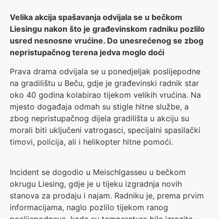
Velika akcija spašavanja odvijala se u bečkom
Liesingu nakon što je građevinskom radniku pozlilo
usred nesnosne vrućine. Do unesrećenog se zbog
nepristupačnog terena jedva moglo doći
Prava drama odvijala se u ponedjeljak poslijepodne
na gradilištu u Beču, gdje je građevinski radnik star
oko 40 godina kolabirao tijekom velikih vrućina. Na
mjesto događaja odmah su stigle hitne službe, a
zbog nepristupačnog dijela gradilišta u akciju su
morali biti uključeni vatrogasci, specijalni spasilački
timovi, policija, ali i helikopter hitne pomoći.
Incident se dogodio u Meischlgasseu u bečkom
okrugu Liesing, gdje je u tijeku izgradnja novih
stanova za prodaju i najam. Radniku je, prema prvim
informacijama, naglo pozlilo tijekom ranog