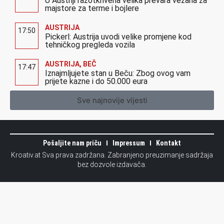
U Austriji razotkrivena velika prevara vezana za
majstore za terme i bojlere
AUSTRIJA
17:50
Pickerl: Austrija uvodi velike promjene kod
tehničkog pregleda vozila
AUSTRIJA
,
BEČ
17:47
Iznajmljujete stan u Beču: Zbog ovog vam
prijete kazne i do 50.000 eura
Sve najnovije vijesti
Pošaljite nam priču
Impressum
Kontakt
Kroativ.at Sva prava zadržana. Zabranjeno preuzimanje sadržaja
bez dozvole izdavača.