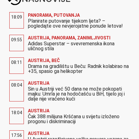
PANORAMA
,
PUTOVANJA
18:09
Planirate putovanje tijekom ljeta? –
pogledajte ove nevjerojatne ponude letova!
AUSTRIJA
,
PANORAMA
,
ZANIMLJIVOSTI
09:55
Adidas Superstar – svevremenska ikona
uličnog stila
AUSTRIJA
,
BEČ
08:11
Drama na gradilištu u Beču: Radnik kolabirao na
+35, spasio ga helikopter
AUSTRIJA
08:04
Sin u Austriji već 50 dana ne može pokopati
majku: Umrla je na hodočašću u BiH, tijelo joj i
dalje nije vraćeno kući
AUSTRIJA
18:04
Čak 388 milijuna Kršćana u svijetu izloženo
progonu i diskriminaciji
AUSTRIJA
17:56