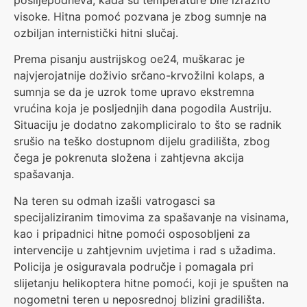
poslijepodneva, kada su temperature bile izrazito
visoke. Hitna pomoć pozvana je zbog sumnje na
ozbiljan internistički hitni slučaj.
Prema pisanju austrijskog oe24, muškarac je
najvjerojatnije doživio srčano-krvožilni kolaps, a
sumnja se da je uzrok tome upravo ekstremna
vrućina koja je posljednjih dana pogodila Austriju.
Situaciju je dodatno zakompliciralo to što se radnik
srušio na teško dostupnom dijelu gradilišta, zbog
čega je pokrenuta složena i zahtjevna akcija
spašavanja.
Na teren su odmah izašli vatrogasci sa
specijaliziranim timovima za spašavanje na visinama,
kao i pripadnici hitne pomoći osposobljeni za
intervencije u zahtjevnim uvjetima i rad s užadima.
Policija je osiguravala područje i pomagala pri
slijetanju helikoptera hitne pomoći, koji je spušten na
nogometni teren u neposrednoj blizini gradilišta.