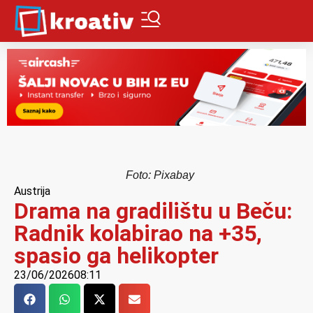
Foto: Pixabay
Austrija
Drama na gradilištu u Beču:
Radnik kolabirao na +35,
spasio ga helikopter
23/06/2026
08:11