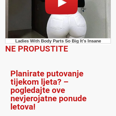
NE PROPUSTITE
Planirate putovanje
tijekom ljeta? –
pogledajte ove
nevjerojatne ponude
letova!