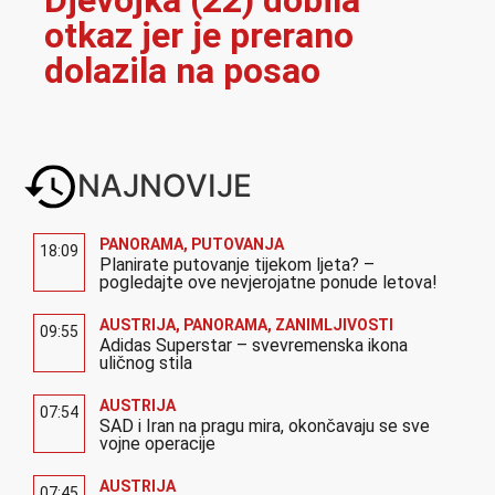
otkaz jer je prerano
dolazila na posao
NAJNOVIJE
PANORAMA
,
PUTOVANJA
18:09
Planirate putovanje tijekom ljeta? –
pogledajte ove nevjerojatne ponude letova!
AUSTRIJA
,
PANORAMA
,
ZANIMLJIVOSTI
09:55
Adidas Superstar – svevremenska ikona
uličnog stila
AUSTRIJA
07:54
SAD i Iran na pragu mira, okončavaju se sve
vojne operacije
AUSTRIJA
07:45