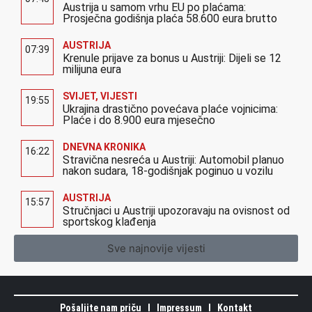
Austrija u samom vrhu EU po plaćama:
Prosječna godišnja plaća 58.600 eura brutto
AUSTRIJA
07:39
Krenule prijave za bonus u Austriji: Dijeli se 12
milijuna eura
SVIJET
,
VIJESTI
19:55
Ukrajina drastično povećava plaće vojnicima:
Plaće i do 8.900 eura mjesečno
DNEVNA KRONIKA
16:22
Stravična nesreća u Austriji: Automobil planuo
nakon sudara, 18-godišnjak poginuo u vozilu
AUSTRIJA
15:57
Stručnjaci u Austriji upozoravaju na ovisnost od
sportskog klađenja
Sve najnovije vijesti
Pošaljite nam priču
Impressum
Kontakt