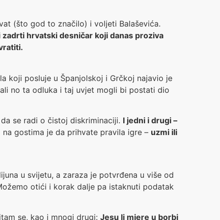
vat (što god to značilo) i voljeti Balaševića.
i zadrti hrvatski desničar koji danas proziva
ratiti.
a koji posluje u Španjolskoj i Grčkoj najavio je
li no ta odluka i taj uvjet mogli bi postati dio
da se radi o čistoj diskriminaciji.
I jedni i drugi –
 na gostima je da prihvate pravila igre –
uzmi ili
una u svijetu, a zaraza je potvrđena u više od
 Možemo otići i korak dalje pa istaknuti podatak
itam se, kao i mnogi drugi:
Jesu li mjere u borbi