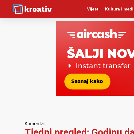
Vijesti
Kultura i medij
Komentar
Tjedni pregled: Godinu d