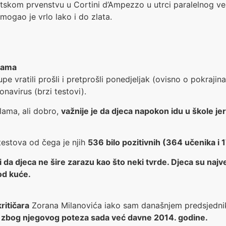
etskom prvenstvu u Cortini d’Ampezzo u utrci paralelnog ve
mogao je vrlo lako i do zlata.
olama
pe vratili prošli i pretprošli ponedjeljak (ovisno o pokrajin
navirus (brzi testovi).
lama, ali dobro,
važnije je da djeca napokon idu u škole j
 testova od čega je njih
536 bilo pozitivnih (364 učenika i 
ezi da djeca ne šire zarazu kao što neki tvrde. Djeca su naj
od kuće.
ritičara
Zorana Milanovića iako sam današnjem predsjedni
 i zbog njegovog poteza sada već davne 2014. godine.