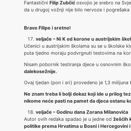
Fantastični
Filip Zubčić
osvojio je srebro na Svj
da u drugoj vožnji nije bilo nervoze i pogrešaka 
Bravo Filipe i sretno!
veljače – Ni K od korone u austrijskim šk
Učenici u austrijskim školama su se u školske klu
puta tjedno moraju podvrgnuti testovima na koro
Nisam pobornik testiranja djece u osnovnim ško
dalekosežnije.
Ovaj tjedan (pon i sri) provedeno je 1,3 milijuna
Ne znam treba li bolji dokaz koji ide u prilog t
nikome neće pasti na pamet da djeca ostanu k
veljače – Godinu dana Zorana Milanovića
Autor ovih redaka spadao je u jedne od
žešćih k
politike prema Hrvatima u Bosni i Hercegovini