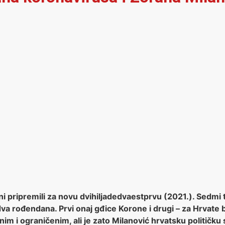
ni pripremili za novu dvihiljadedvaestprvu (2021.). Sedmi
 dva rođendana. Prvi onaj gđice Korone i drugi – za Hrvat
im i ograničenim, ali je zato Milanović hrvatsku političku 