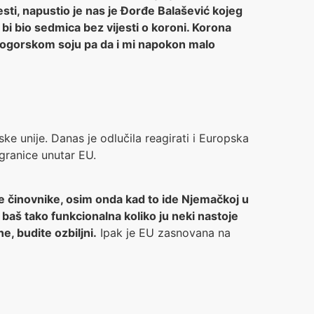
jesti, napustio je nas je Đorđe Balašević kojeg
e bi bio sedmica bez vijesti o koroni. Korona
crnogorskom soju pa da i mi napokon malo
ke unije. Danas je odlučila reagirati i Europska
 granice unutar EU.
e činovnike, osim onda kad to ide Njemačkoj u
e baš tako funkcionalna koliko ju neki nastoje
, budite ozbiljni.
Ipak je EU zasnovana na