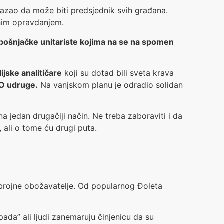
azao da može biti predsjednik svih građana.
nim opravdanjem.
o bošnjačke unitariste kojima na se na spomen
ijske analitičare
koji su dotad bili sveta krava
GO udruge.
Na vanjskom planu je odradio solidan
a jedan drugačiji način. Ne treba zaboraviti i da
, ali o tome ću drugi puta.
obrojne obožavatelje. Od popularnog Đoleta
pada” ali ljudi zanemaruju činjenicu da su