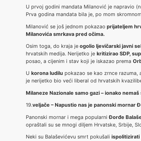
U prvoj godini mandata Milanović je napravio (
Prva godina mandata bila je, po mom skromno
Milanović se još jednom pokazao
prijateljem hr
Milanovića smrkava pred očima.
Osim toga, do kraja je
ogolio ljevičarski javni s
hrvatskih medija. Nerijetko je
kritizirao SDP, su
posao, a cijenim i stav koji je iskazao prema
Orb
U
korona ludilu
pokazao se kao zrnce razuma, ali
je nerijetko bio veći liberal od hrvatskih kvazili
Milaneze Nazionale samo gazi – ionako nemaš š
19.
veljače – Napustio nas je panonski mornar 
Panonski mornar i mega popularni
Đorđe Balaš
opraštali su se mnogi diljem Hrvatske, Srbije, Sl
Neki su Balaševićevu smrt pokušali
ispolitizira