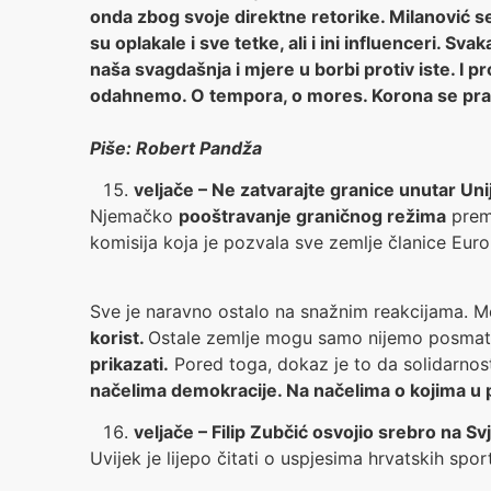
onda zbog svoje direktne retorike. Milanović se 
su oplakale i sve tetke, ali i ini influenceri. 
naša svagdašnja i mjere u borbi protiv iste. I 
odahnemo. O tempora, o mores. Korona se pra
Piše: Robert Pandža
veljače – Ne zatvarajte granice unutar Uni
Njemačko
pooštravanje graničnog režima
prema
komisija koja je pozvala sve zemlje članice Euro
Sve je naravno ostalo na snažnim reakcijama. M
korist.
Ostale zemlje mogu samo nijemo posmatr
prikazati.
Pored toga, dokaz je to da solidarnost
načelima demokracije. Na načelima o kojima u p
veljače – Filip Zubčić osvojio srebro na 
Uvijek je lijepo čitati o uspjesima hrvatskih spor