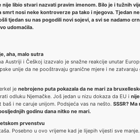
nije libio stvari nazvati pravim imenom. Bilo je i tužnih vi
Svaka smrt nosi neke kontroverze pa tako i njegova. Tjedan n
prošli tjedan su nas pogodili novi sojevi, a svi se nadamo 
vo udomaćila.
je, aha, malo sutra
 Austriji i Češkoj izazvalo je snažne reakcije unutar Europs
pske unije da ne pooštravaju granične mjere i ne zatvaraju
erkel je
nebrojeno puta pokazala da ne mari za bruxellesk
ati odluku Njemačke. Još jedan u nizu dokaza da EU i
nij
 baš i ne caruje unijom. Podsjeća vas na nešto.
SSSR? Ma ne
osljednjih godinu dana nitko ne mari.
Svjetskom prvenstvu
taša. Posebno u ovo vrijeme kad je lijepih vijesti sve manje.