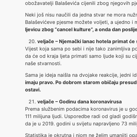
obožavatelji Balaševića cijenili zbog njegovih
Neki još nisu naučili da jedna stvar ne mora nužno
Balaševićeve pjesme možete voljeti, a ujedno i m
ljevicu zbog “cancel kulture”, a onda dan poslije 
veljače – Njemački lanac hotela primat će
Vijest koja sama po sebi i nije tako zanimljiva p
da će od kraja ljeta primati samo ljude koji su cij
naše stvarnosti.
Sama je ideja naišla na dvojake reakcije, jedni i
imaju pravo. Po dobrom starom običaju presudit 
ostavi.
veljače – Godinu dana koronavirusa
Prema službenim podacima koronavirus je u godin
111 milijuna ljudi. Usporedbe radi od gladi godi
da je u 2019. godini u svijetu napravljeno 73 mil
Statistika je okrutna i njom ne želim umanjiti 