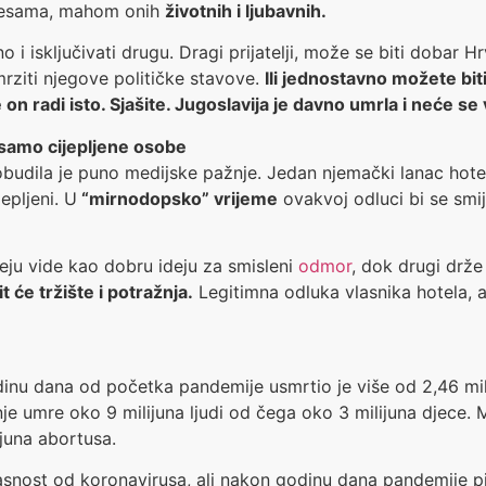
 pjesama, mahom onih
životnih i ljubavnih.
 i isključivati drugu. Dragi prijatelji, može se biti dobar Hr
rziti njegove političke stavove.
Ili jednostavno možete bit
on radi isto. Sjašite. Jugoslavija je davno umrla i neće se v
 samo cijepljene osobe
obudila je puno medijske pažnje. Jedan njemački lanac hotel
epljeni. U
“mirnodopsko” vrijeme
ovakvoj odluci bi se smija
deju vide kao dobru ideju za smisleni
odmor
, dok drugi drže 
će tržište i potražnja.
Legitimna odluka vlasnika hotela, a
u dana od početka pandemije usmrtio je više od 2,46 milij
šnje umre oko 9 milijuna ljudi od čega oko 3 milijuna djece.
ijuna abortusa.
opasnost od koronavirusa, ali nakon godinu dana pandemije p