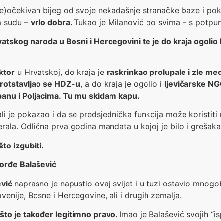
ne)očekivan bijeg od svoje nekadašnje stranačke baze i pok
m sudu –
vrlo dobra.
Tukao je Milanović po svima – s potpu
vatskog naroda u Bosni i Hercegovini te je do kraja ogoli
ektor
u Hrvatskoj, do kraja je
raskrinkao prolupale i zle med
protstavljao se HDZ-u
, a do kraja je ogolio i
ljevičarske N
anu i Poljacima. Tu mu skidam kapu.
 je pokazao i da se predsjednička funkcija može koristiti n
berala. Odlična prva godina mandata u kojoj je bilo i grešaka
to izgubiti.
Đorđe Balašević
ević
naprasno je napustio ovaj svijet i u tuzi ostavio mnog
ovenije, Bosne i Hercegovine, ali i drugih zemalja.
ti što je također legitimno pravo.
Imao je Balašević svojih “is