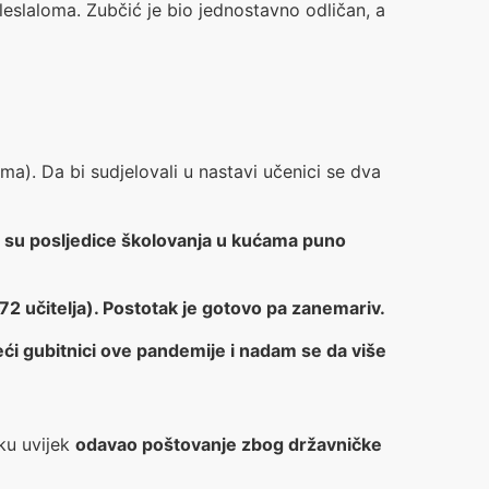
leslaloma. Zubčić je bio jednostavno odličan, a
ama). Da bi sudjelovali u nastavi učenici se dva
er su posljedice školovanja u kućama puno
172 učitelja). Postotak je gotovo pa zanemariv.
veći gubitnici ove pandemije i nadam se da više
ku uvijek
odavao poštovanje zbog državničke