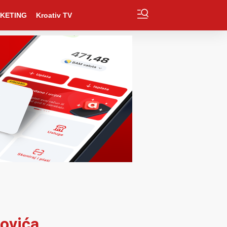
KETING
Kroativ TV
novića