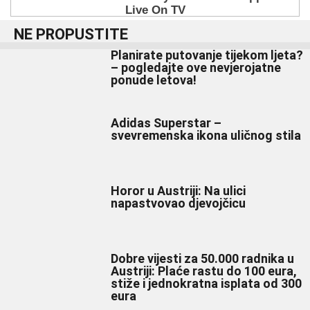
NE PROPUSTITE
Planirate putovanje tijekom ljeta?
– pogledajte ove nevjerojatne
ponude letova!
Adidas Superstar –
svevremenska ikona uličnog stila
Horor u Austriji: Na ulici
napastvovao djevojčicu
Dobre vijesti za 50.000 radnika u
Austriji: Plaće rastu do 100 eura,
stiže i jednokratna isplata od 300
eura