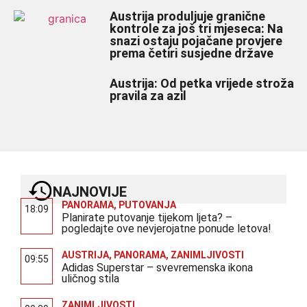
Austrija produljuje granične
kontrole za još tri mjeseca: Na
snazi ostaju pojačane provjere
prema četiri susjedne države
Austrija: Od petka vrijede stroža
pravila za azil
NAJNOVIJE
PANORAMA
,
PUTOVANJA
18:09
Planirate putovanje tijekom ljeta? –
pogledajte ove nevjerojatne ponude letova!
AUSTRIJA
,
PANORAMA
,
ZANIMLJIVOSTI
09:55
Adidas Superstar – svevremenska ikona
uličnog stila
ZANIMLJIVOSTI