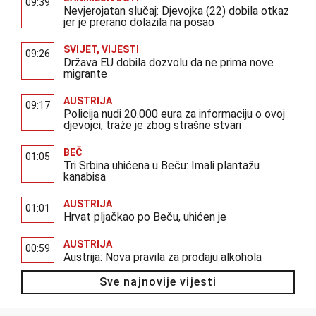
09:39
Nevjerojatan slučaj: Djevojka (22) dobila otkaz
jer je prerano dolazila na posao
SVIJET
,
VIJESTI
09:26
Država EU dobila dozvolu da ne prima nove
migrante
AUSTRIJA
09:17
Policija nudi 20.000 eura za informaciju o ovoj
djevojci, traže je zbog strašne stvari
BEČ
01:05
Tri Srbina uhićena u Beču: Imali plantažu
kanabisa
AUSTRIJA
01:01
Hrvat pljačkao po Beču, uhićen je
AUSTRIJA
00:59
Austrija: Nova pravila za prodaju alkohola
Sve najnovije vijesti