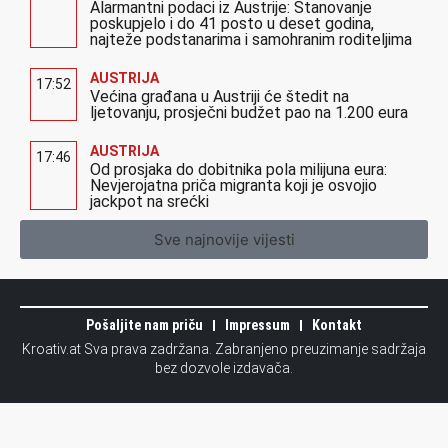
Alarmantni podaci iz Austrije: Stanovanje
poskupjelo i do 41 posto u deset godina,
najteže podstanarima i samohranim roditeljima
AUSTRIJA
17:52
Većina građana u Austriji će štedit na
ljetovanju, prosječni budžet pao na 1.200 eura
AUSTRIJA
17:46
Od prosjaka do dobitnika pola milijuna eura:
Nevjerojatna priča migranta koji je osvojio
jackpot na srećki
Sve najnovije vijesti
Pošaljite nam priču
Impressum
Kontakt
Kroativ.at Sva prava zadržana. Zabranjeno preuzimanje sadržaja
bez dozvole izdavača.