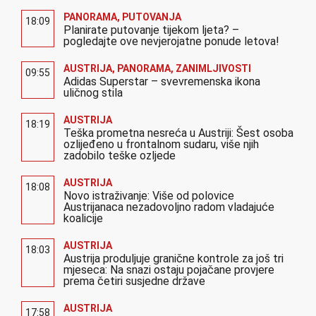
PANORAMA
,
PUTOVANJA
18:09
Planirate putovanje tijekom ljeta? –
pogledajte ove nevjerojatne ponude letova!
AUSTRIJA
,
PANORAMA
,
ZANIMLJIVOSTI
09:55
Adidas Superstar – svevremenska ikona
uličnog stila
AUSTRIJA
18:19
Teška prometna nesreća u Austriji: Šest osoba
ozlijeđeno u frontalnom sudaru, više njih
zadobilo teške ozljede
AUSTRIJA
18:08
Novo istraživanje: Više od polovice
Austrijanaca nezadovoljno radom vladajuće
koalicije
AUSTRIJA
18:03
Austrija produljuje granične kontrole za još tri
mjeseca: Na snazi ostaju pojačane provjere
prema četiri susjedne države
AUSTRIJA
17:58