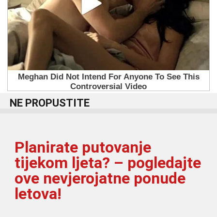
NE PROPUSTITE
Planirate putovanje
tijekom ljeta? – pogledajte
ove nevjerojatne ponude
letova!