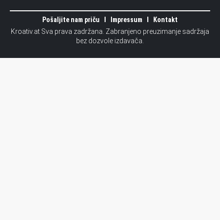
Pošaljite nam priču
Impressum
Kontakt
Kroativ.at Sva prava zadržana. Zabranjeno preuzimanje sadržaja
bez dozvole izdavača.