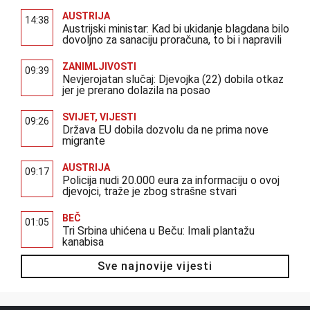
AUSTRIJA
14:38
Austrijski ministar: Kad bi ukidanje blagdana bilo
dovoljno za sanaciju proračuna, to bi i napravili
ZANIMLJIVOSTI
09:39
Nevjerojatan slučaj: Djevojka (22) dobila otkaz
jer je prerano dolazila na posao
SVIJET
,
VIJESTI
09:26
Država EU dobila dozvolu da ne prima nove
migrante
AUSTRIJA
09:17
Policija nudi 20.000 eura za informaciju o ovoj
djevojci, traže je zbog strašne stvari
BEČ
01:05
Tri Srbina uhićena u Beču: Imali plantažu
kanabisa
Sve najnovije vijesti