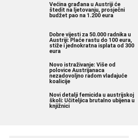
Većina građana u Austriji će
štedit na ljetovanju, prosječni
budžet pao na 1.200 eura
Dobre vijesti za 50.000 radnika u
Austriji: Plaće rastu do 100 eura,
stiže i jednokratna isplata od 300
eura
Novo istraživanje: Više od
polovice Austrijanaca
nezadovoljno radom vladajuće
koalicije
Novi detalji femicida u austrijskoj
školi: Učiteljica brutalno ubijena u
knjižnici