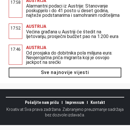
AUSTRIJA
17:58
Alarmantni podaci iz Austrije: Stanovanje
poskupjelo i do 41 posto u deset godina,
najteže podstanarima i samohranim roditeljima
AUSTRIJA
17:52
Većina građana u Austriji će štedit na
ljetovanju, prosječni budžet pao na 1.200 eura
AUSTRIJA
17:46
Od prosjaka do dobitnika pola milijuna eura:
Nevjerojatna priča migranta koji je osvojio
jackpot na srećki
Sve najnovije vijesti
Pošaljite nam priču
Impressum
Kontakt
Kroativ.at Sva prava zadržana. Zabranjeno preuzimanje sadržaja
bez dozvole izdavača.