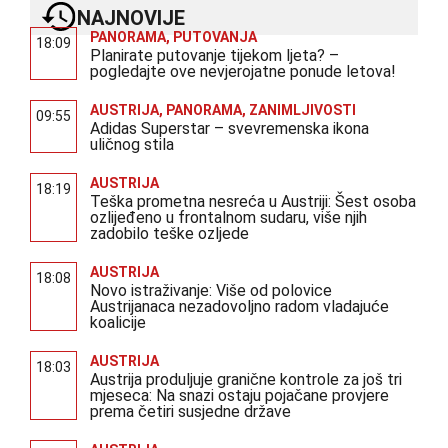
NAJNOVIJE
PANORAMA
,
PUTOVANJA
18:09
Planirate putovanje tijekom ljeta? –
pogledajte ove nevjerojatne ponude letova!
AUSTRIJA
,
PANORAMA
,
ZANIMLJIVOSTI
09:55
Adidas Superstar – svevremenska ikona
uličnog stila
AUSTRIJA
18:19
Teška prometna nesreća u Austriji: Šest osoba
ozlijeđeno u frontalnom sudaru, više njih
zadobilo teške ozljede
AUSTRIJA
18:08
Novo istraživanje: Više od polovice
Austrijanaca nezadovoljno radom vladajuće
koalicije
AUSTRIJA
18:03
Austrija produljuje granične kontrole za još tri
mjeseca: Na snazi ostaju pojačane provjere
prema četiri susjedne države