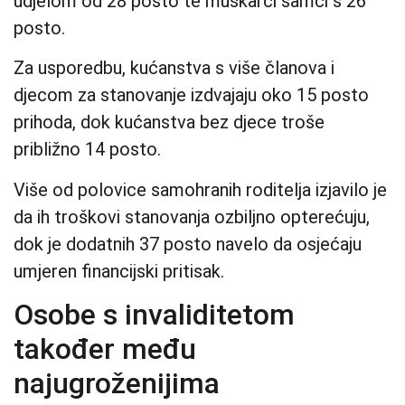
udjelom od 28 posto te muškarci samci s 26
posto.
Za usporedbu, kućanstva s više članova i
djecom za stanovanje izdvajaju oko 15 posto
prihoda, dok kućanstva bez djece troše
približno 14 posto.
Više od polovice samohranih roditelja izjavilo je
da ih troškovi stanovanja ozbiljno opterećuju,
dok je dodatnih 37 posto navelo da osjećaju
umjeren financijski pritisak.
Osobe s invaliditetom
također među
najugroženijima