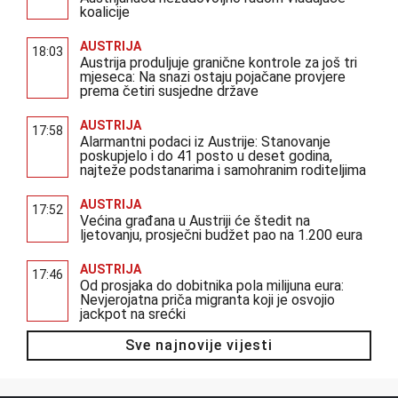
koalicije
AUSTRIJA
18:03
Austrija produljuje granične kontrole za još tri
mjeseca: Na snazi ostaju pojačane provjere
prema četiri susjedne države
AUSTRIJA
17:58
Alarmantni podaci iz Austrije: Stanovanje
poskupjelo i do 41 posto u deset godina,
najteže podstanarima i samohranim roditeljima
AUSTRIJA
17:52
Većina građana u Austriji će štedit na
ljetovanju, prosječni budžet pao na 1.200 eura
AUSTRIJA
17:46
Od prosjaka do dobitnika pola milijuna eura:
Nevjerojatna priča migranta koji je osvojio
jackpot na srećki
Sve najnovije vijesti