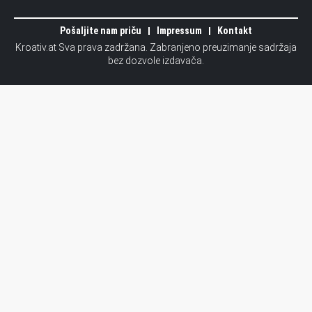
Pošaljite nam priču
Impressum
Kontakt
Kroativ.at Sva prava zadržana. Zabranjeno preuzimanje sadržaja
bez dozvole izdavača.