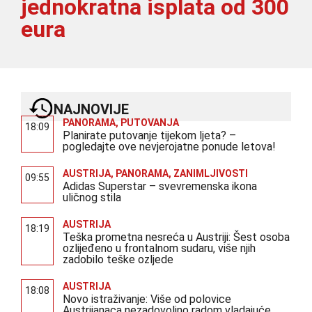
jednokratna isplata od 300
eura
NAJNOVIJE
PANORAMA
,
PUTOVANJA
18:09
Planirate putovanje tijekom ljeta? –
pogledajte ove nevjerojatne ponude letova!
AUSTRIJA
,
PANORAMA
,
ZANIMLJIVOSTI
09:55
Adidas Superstar – svevremenska ikona
uličnog stila
AUSTRIJA
18:19
Teška prometna nesreća u Austriji: Šest osoba
ozlijeđeno u frontalnom sudaru, više njih
zadobilo teške ozljede
AUSTRIJA
18:08
Novo istraživanje: Više od polovice
Austrijanaca nezadovoljno radom vladajuće