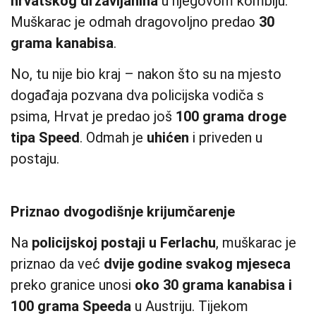
hrvatskog državljanina
u njegovom kombiju.
Muškarac je odmah dragovoljno predao
30
grama kanabisa
.
No, tu nije bio kraj – nakon što su na mjesto
događaja pozvana dva policijska vodiča s
psima, Hrvat je predao još
100 grama droge
tipa Speed
. Odmah je
uhićen
i priveden u
postaju.
Priznao dvogodišnje krijumčarenje
Na
policijskoj postaji u Ferlachu
, muškarac je
priznao da već
dvije godine svakog mjeseca
preko granice unosi
oko 30 grama kanabisa i
100 grama Speeda
u Austriju. Tijekom