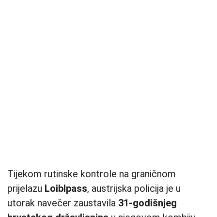
Tijekom rutinske kontrole na graničnom
prijelazu
Loiblpass
, austrijska policija je u
utorak navečer zaustavila
31-godišnjeg