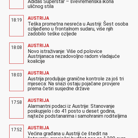
Adidas Superstar – svevremenska ikona
uličnog stila
AUSTRIJA
18:19
Teška prometna nesreća u Austriji: Šest osoba
ozlijeđeno u frontalnom sudaru, više njih
zadobilo teške ozljede
AUSTRIJA
18:08
Novo istraživanje: Više od polovice
Austrijanaca nezadovoljno radom vladajuće
koalicije
AUSTRIJA
18:03
Austrija produljuje granične kontrole za još tri
mjeseca: Na snazi ostaju pojačane provjere
prema četiri susjedne države
AUSTRIJA
17:58
Alarmantni podaci iz Austrije: Stanovanje
poskupjelo i do 41 posto u deset godina,
najteže podstanarima i samohranim roditeljima
AUSTRIJA
17:52
Većina građana u Austriji će štedit na