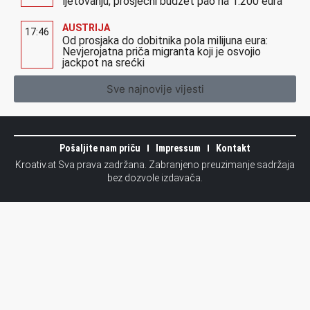
ljetovanju, prosječni budžet pao na 1.200 eura
AUSTRIJA
17:46
Od prosjaka do dobitnika pola milijuna eura:
Nevjerojatna priča migranta koji je osvojio
jackpot na srećki
Sve najnovije vijesti
Pošaljite nam priču
Impressum
Kontakt
Kroativ.at Sva prava zadržana. Zabranjeno preuzimanje sadržaja
bez dozvole izdavača.