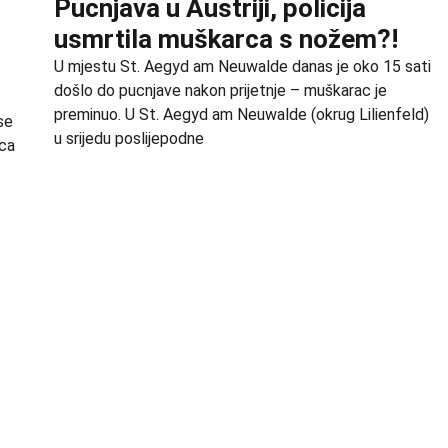
Pucnjava u Austriji, policija
usmrtila muškarca s nožem?!
U mjestu St. Aegyd am Neuwalde danas je oko 15 sati
došlo do pucnjave nakon prijetnje – muškarac je
preminuo. U St. Aegyd am Neuwalde (okrug Lilienfeld)
se
u srijedu poslijepodne
ica