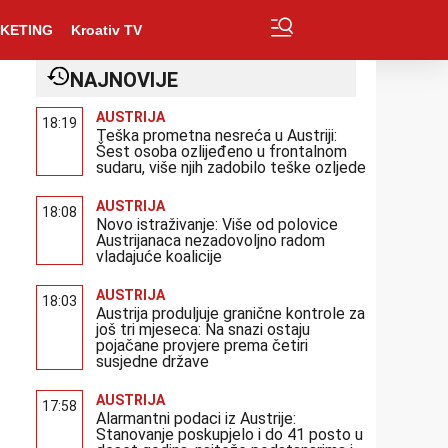
KETING
Kroativ TV
NAJNOVIJE
AUSTRIJA
18:19
Teška prometna nesreća u Austriji:
Šest osoba ozlijeđeno u frontalnom
sudaru, više njih zadobilo teške ozljede
AUSTRIJA
18:08
Novo istraživanje: Više od polovice
Austrijanaca nezadovoljno radom
vladajuće koalicije
AUSTRIJA
18:03
Austrija produljuje granične kontrole za
još tri mjeseca: Na snazi ostaju
pojačane provjere prema četiri
susjedne države
AUSTRIJA
17:58
Alarmantni podaci iz Austrije:
Stanovanje poskupjelo i do 41 posto u