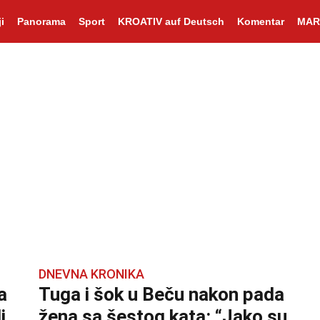
i
Panorama
Sport
KROATIV auf Deutsch
Komentar
MAR
DNEVNA KRONIKA
a
Tuga i šok u Beču nakon pada
i
žena sa šestog kata: “Jako su