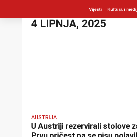
Vijesti
Kultura i medij
4 LIPNJA, 2025
AUSTRIJA
U Austriji rezervirali stolove z
Prvu pričest pa se nisu pojavil