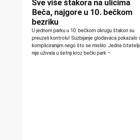
Sve više štakora na ulicima
Beča, najgore u 10. bečkom
bezriku
U jednom parku u 10. bečkom okrugu štakori su
preuzeli kontrolu! Suzbijanje glodavaca pokazalo 
kompliciranijim nego što se mislilo. Jedna čitatelj
nije uživala u šetnji kroz bečki park –