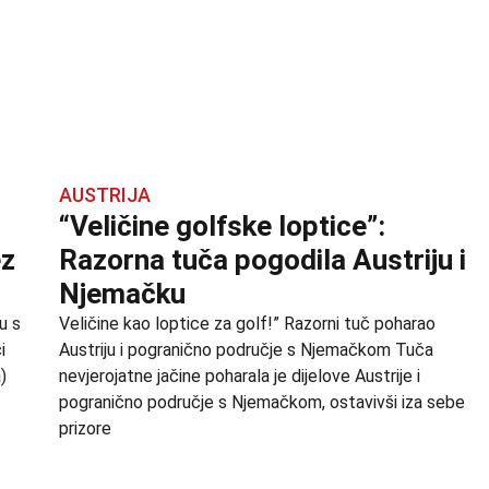
AUSTRIJA
“Veličine golfske loptice”:
ez
Razorna tuča pogodila Austriju i
Njemačku
u s
Veličine kao loptice za golf!” Razorni tuč poharao
i
Austriju i pogranično područje s Njemačkom Tuča
)
nevjerojatne jačine poharala je dijelove Austrije i
pogranično područje s Njemačkom, ostavivši iza sebe
prizore