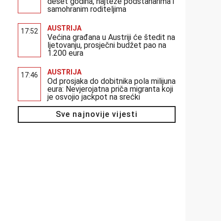
deset godina, najteže podstanarima i
samohranim roditeljima
AUSTRIJA
17:52
Većina građana u Austriji će štedit na
ljetovanju, prosječni budžet pao na
1.200 eura
AUSTRIJA
17:46
Od prosjaka do dobitnika pola milijuna
eura: Nevjerojatna priča migranta koji
je osvojio jackpot na srećki
Sve najnovije vijesti