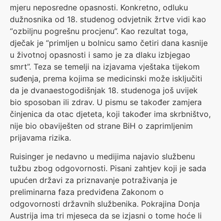
mjeru neposredne opasnosti. Konkretno, odluku
dužnosnika od 18. studenog odvjetnik žrtve vidi kao
“ozbiljnu pogrešnu procjenu”. Kao rezultat toga,
dječak je “primljen u bolnicu samo četiri dana kasnije
u životnoj opasnosti i samo je za dlaku izbjegao
smrt”. Teza se temelji na izjavama vještaka tijekom
suđenja, prema kojima se medicinski može isključiti
da je dvanaestogodišnjak 18. studenoga još uvijek
bio sposoban ili zdrav. U pismu se također zamjera
činjenica da otac djeteta, koji također ima skrbništvo,
nije bio obaviješten od strane BiH o zaprimljenim
prijavama rizika.
Ruisinger je nedavno u medijima najavio službenu
tužbu zbog odgovornosti. Pisani zahtjev koji je sada
upućen državi za priznavanje potraživanja je
preliminarna faza predviđena Zakonom o
odgovornosti državnih službenika. Pokrajina Donja
Austrija ima tri mjeseca da se izjasni o tome hoće li