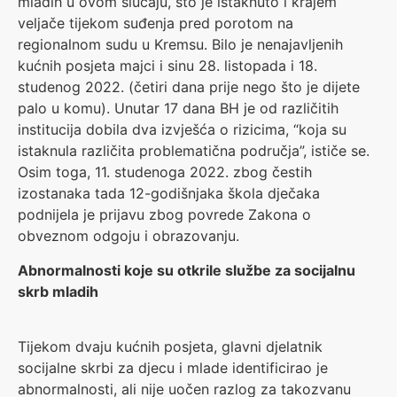
mladih u ovom slučaju, što je istaknuto i krajem
veljače tijekom suđenja pred porotom na
regionalnom sudu u Kremsu. Bilo je nenajavljenih
kućnih posjeta majci i sinu 28. listopada i 18.
studenog 2022. (četiri dana prije nego što je dijete
palo u komu). Unutar 17 dana BH je od različitih
institucija dobila dva izvješća o rizicima, “koja su
istaknula različita problematična područja”, ističe se.
Osim toga, 11. studenoga 2022. zbog čestih
izostanaka tada 12-godišnjaka škola dječaka
podnijela je prijavu zbog povrede Zakona o
obveznom odgoju i obrazovanju.
Abnormalnosti koje su otkrile službe za socijalnu
skrb mladih
Tijekom dvaju kućnih posjeta, glavni djelatnik
socijalne skrbi za djecu i mlade identificirao je
abnormalnosti, ali nije uočen razlog za takozvanu