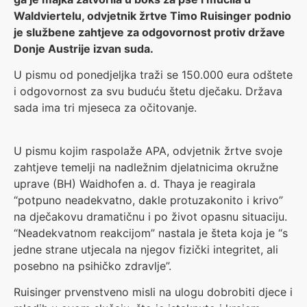
Waldviertelu, odvjetnik žrtve Timo Ruisinger podnio
je službene zahtjeve za odgovornost protiv države
Donje Austrije izvan suda.
U pismu od ponedjeljka traži se 150.000 eura odštete
i odgovornost za svu buduću štetu dječaku. Država
sada ima tri mjeseca za očitovanje.
U pismu kojim raspolaže APA, odvjetnik žrtve svoje
zahtjeve temelji na nadležnim djelatnicima okružne
uprave (BH) Waidhofen a. d. Thaya je reagirala
“potpuno neadekvatno, dakle protuzakonito i krivo”
na dječakovu dramatičnu i po život opasnu situaciju.
“Neadekvatnom reakcijom” nastala je šteta koja je “s
jedne strane utjecala na njegov fizički integritet, ali
posebno na psihičko zdravlje”.
Ruisinger prvenstveno misli na ulogu dobrobiti djece i