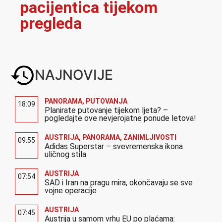
pacijentica tijekom
pregleda
NAJNOVIJE
PANORAMA
,
PUTOVANJA
18:09
Planirate putovanje tijekom ljeta? –
pogledajte ove nevjerojatne ponude letova!
AUSTRIJA
,
PANORAMA
,
ZANIMLJIVOSTI
09:55
Adidas Superstar – svevremenska ikona
uličnog stila
AUSTRIJA
07:54
SAD i Iran na pragu mira, okončavaju se sve
vojne operacije
AUSTRIJA
07:45
Austrija u samom vrhu EU po plaćama: