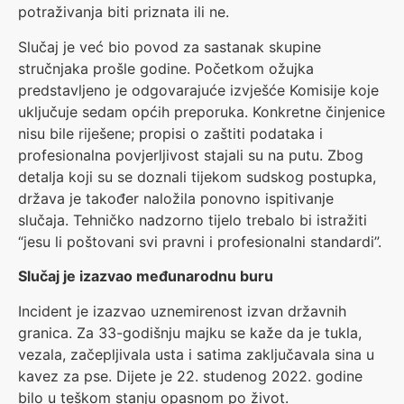
potraživanja biti priznata ili ne.
Slučaj je već bio povod za sastanak skupine
stručnjaka prošle godine. Početkom ožujka
predstavljeno je odgovarajuće izvješće Komisije koje
uključuje sedam općih preporuka. Konkretne činjenice
nisu bile riješene; propisi o zaštiti podataka i
profesionalna povjerljivost stajali su na putu. Zbog
detalja koji su se doznali tijekom sudskog postupka,
država je također naložila ponovno ispitivanje
slučaja. Tehničko nadzorno tijelo trebalo bi istražiti
“jesu li poštovani svi pravni i profesionalni standardi”.
Slučaj je izazvao međunarodnu buru
Incident je izazvao uznemirenost izvan državnih
granica. Za 33-godišnju majku se kaže da je tukla,
vezala, začepljivala usta i satima zaključavala sina u
kavez za pse. Dijete je 22. studenog 2022. godine
bilo u teškom stanju opasnom po život.