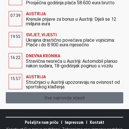
Prosječna godišnja plaća 58.600 eura brutto
AUSTRIJA
07:39
Krenule prijave za bonus u Austriji: Dijeli se 12
milijuna eura
SVIJET
,
VIJESTI
19:55
Ukrajina drastično povećava plaće vojnicima:
Plaće i do 8.900 eura mjesečno
DNEVNA KRONIKA
16:22
Stravična nesreća u Austriji: Automobil planuo
nakon sudara, 18-godišnjak poginuo u vozilu
AUSTRIJA
15:57
Stručnjaci u Austriji upozoravaju na ovisnost od
sportskog klađenja
Sve najnovije vijesti
Pošaljite nam priču
Impressum
Kontakt