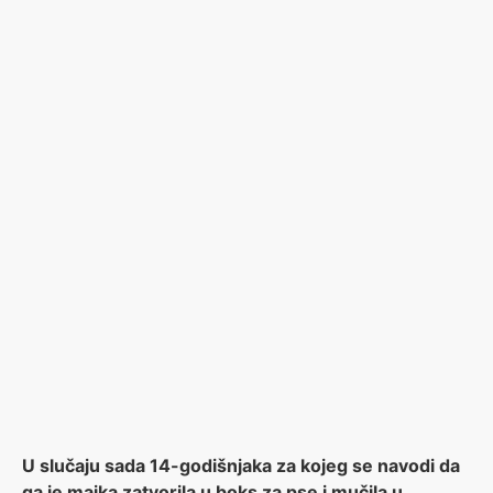
U slučaju sada 14-godišnjaka za kojeg se navodi da
ga je majka zatvorila u boks za pse i mučila u