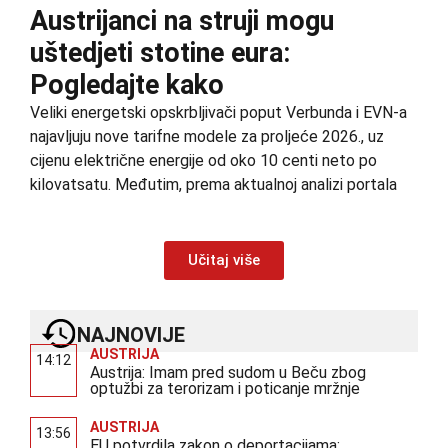
Austrijanci na struji mogu
uštedjeti stotine eura:
Pogledajte kako
Veliki energetski opskrbljivači poput Verbunda i EVN-a
najavljuju nove tarifne modele za proljeće 2026., uz
cijenu električne energije od oko 10 centi neto po
kilovatsatu. Međutim, prema aktualnoj analizi portala
Učitaj više
NAJNOVIJE
AUSTRIJA
14:12
Austrija: Imam pred sudom u Beču zbog
optužbi za terorizam i poticanje mržnje
AUSTRIJA
13:56
EU potvrdila zakon o deportacijama: