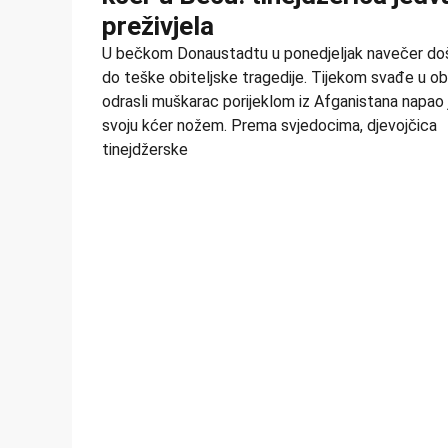
preživjela
U bečkom Donaustadtu u ponedjeljak navečer doš
do teške obiteljske tragedije. Tijekom svađe u obit
odrasli muškarac porijeklom iz Afganistana napao 
svoju kćer nožem. Prema svjedocima, djevojčica
tinejdžerske