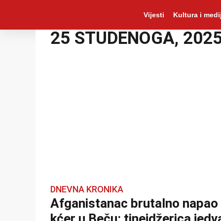
Vijesti
Kultura i medij
25 STUDENOGA, 202
DNEVNA KRONIKA
Afganistanac brutalno napao
kćer u Beču: tinejdžerica jedv