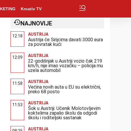
KETING
Kroativ TV
NAJNOVIJE
AUSTRIJA
12:18
Austrija će Sirijcima davati 3000 eura
za povratak kući
AUSTRIJA
12:09
22-godišnjak u Austriji vozio čak 219
km/h, nije imao vozačku – policija mu
uzela automobil
AUSTRIJA
11:58
Većina novih auta u EU su električni,
preko 68 posto
AUSTRIJA
11:53
Šok u Austriji: Učenik Molotovljevim
koktelima zapalio školu da odgodi
školu i roditeljski sastanak
AUSTRIJA
08:25