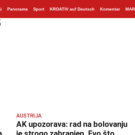
i
Panorama
Sport
KROATIV auf Deutsch
Komentar
MAR
5
AUSTRIJA
AK upozorava: rad na bolovanju
a
je strogo zabranjen. Evo što