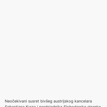
Neočekivani susret bivšeg austrijskog kancelara
Sebastiana Kurza i predsjednika Slobodarske stranke