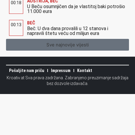
AUSTRIJA
,
BEČ
00:18
U Beču osumnjičen da je vlastitoj baki potrošio
11.000 eura
BEČ
00:13
Beč: U dva dana provalili u 12 stanova i
napravili štetu veću od milijun eura
Sve najnovije vijesti
Pošaljite nam priču
Impressum
Kontakt
Kroativ.at Sva prava zadržana. Zabranjeno preuzimanje sadržaja
bez dozvole izdavača.