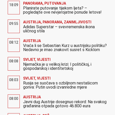
PANORAMA
,
PUTOVANJA
18:09
Planirate putovanje tijekom ljeta? –
pogledajte ove nevjerojatne ponude letova!
AUSTRIJA
,
PANORAMA
,
ZANIMLJIVOSTI
09:55
Adidas Superstar – svevremenska ikona
uličnog stila
AUSTRIJA
08:12
Vraća li se Sebastian Kurz u austrijsku politiku?
Nedavno je imao znakovit susret s Kicklom
SVIJET
,
VIJESTI
08:08
Njemačka je u velikoj krizi: I političkoj, i
gospodarskoj i identitetskoj
SVIJET
,
VIJESTI
08:03
Rusija se suočava s ozbiljnom nestašicom
goriva: Putin uvodi izvanredne mjere
AUSTRIJA
08:00
Javni dug Austrije dosegnuo rekord: Na svakog
građanina otpada gotovo 46.800 eura