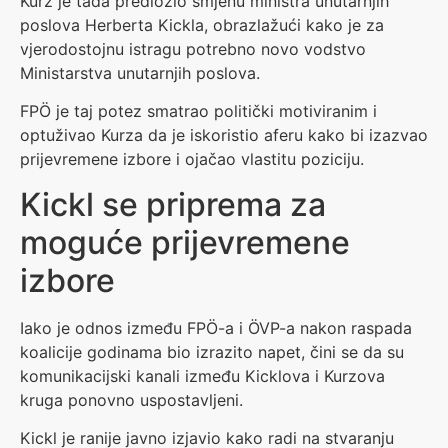
Kurz je tada predložio smjenu ministra unutarnjih
poslova Herberta Kickla, obrazlažući kako je za
vjerodostojnu istragu potrebno novo vodstvo
Ministarstva unutarnjih poslova.
FPÖ je taj potez smatrao politički motiviranim i
optuživao Kurza da je iskoristio aferu kako bi izazvao
prijevremene izbore i ojačao vlastitu poziciju.
Kickl se priprema za
moguće prijevremene
izbore
Iako je odnos između FPÖ-a i ÖVP-a nakon raspada
koalicije godinama bio izrazito napet, čini se da su
komunikacijski kanali između Kicklova i Kurzova
kruga ponovno uspostavljeni.
Kickl je ranije javno izjavio kako radi na stvaranju