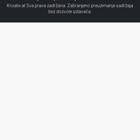
Kroativ.at Sva prava zadržana. Zabranjeno preuzimanje sadržaja
bez dozvole izdavača.