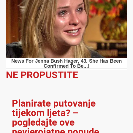
NE PROPUSTITE
Planirate putovanje
tijekom ljeta? –
pogledajte ove
nevjerojatne ponude