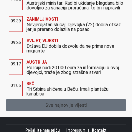
Austrijski ministar: Kad bi ukidanje blagdana bilo
dovoljno za sanaciju proračuna, to bi i napravili
ZANIMLJIVOSTI
09:39
Nevjerojatan slučaj: Djevojka (22) dobila otkaz
jer je prerano dolazila na posao
SVIJET
,
VIJESTI
09:26
Država EU dobila dozvolu da ne prima nove
migrante
AUSTRIJA
09:17
Policija nudi 20.000 eura za informaciju o ovoj
djevojci, traže je zbog strašne stvari
BEČ
01:05
Tri Srbina uhićena u Beču: Imali plantažu
kanabisa
Sve najnovije vijesti
Pošaljite nam priču
Impressum
Kontakt