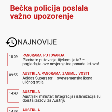
Bečka policija poslala
važno upozorenje
NAJNOVIJE
PANORAMA
,
PUTOVANJA
18:09
Planirate putovanje tijekom ljeta? –
pogledajte ove nevjerojatne ponude letova!
AUSTRIJA
,
PANORAMA
,
ZANIMLJIVOSTI
09:55
Adidas Superstar – svevremenska ikona
uličnog stila
AUSTRIJA
14:40
Austrijski ministar: Integracija i islamizacija su
doista izazovi za Austriju
AUSTRIJA
14:38