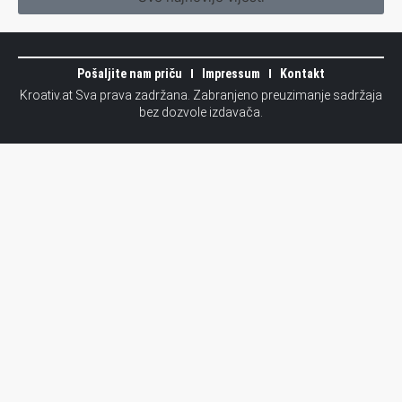
Pošaljite nam priču
Impressum
Kontakt
Kroativ.at Sva prava zadržana. Zabranjeno preuzimanje sadržaja
bez dozvole izdavača.