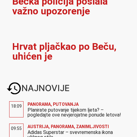
Bečka policija poslala
važno upozorenje
Hrvat pljačkao po Beču,
uhićen je
NAJNOVIJE
PANORAMA
,
PUTOVANJA
18:09
Planirate putovanje tijekom ljeta? –
pogledajte ove nevjerojatne ponude letova!
AUSTRIJA
,
PANORAMA
,
ZANIMLJIVOSTI
09:55
Adidas Superstar – svevremenska ikona