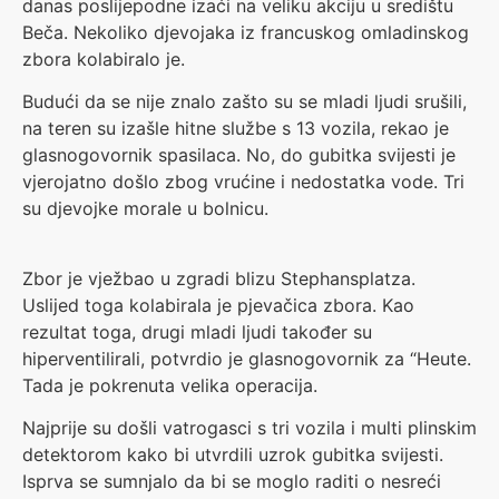
danas poslijepodne izaći na veliku akciju u središtu
Beča. Nekoliko djevojaka iz francuskog omladinskog
zbora kolabiralo je.
Budući da se nije znalo zašto su se mladi ljudi srušili,
na teren su izašle hitne službe s 13 vozila, rekao je
glasnogovornik spasilaca. No, do gubitka svijesti je
vjerojatno došlo zbog vrućine i nedostatka vode. Tri
su djevojke morale u bolnicu.
Zbor je vježbao u zgradi blizu Stephansplatza.
Uslijed toga kolabirala je pjevačica zbora. Kao
rezultat toga, drugi mladi ljudi također su
hiperventilirali, potvrdio je glasnogovornik za “Heute.
Tada je pokrenuta velika operacija.
Najprije su došli vatrogasci s tri vozila i multi plinskim
detektorom kako bi utvrdili uzrok gubitka svijesti.
Isprva se sumnjalo da bi se moglo raditi o nesreći