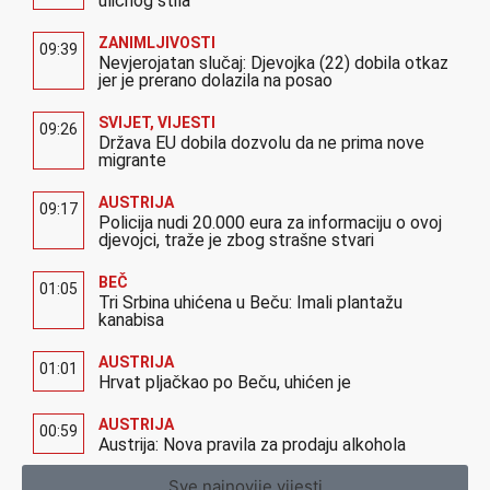
uličnog stila
ZANIMLJIVOSTI
09:39
Nevjerojatan slučaj: Djevojka (22) dobila otkaz
jer je prerano dolazila na posao
SVIJET
,
VIJESTI
09:26
Država EU dobila dozvolu da ne prima nove
migrante
AUSTRIJA
09:17
Policija nudi 20.000 eura za informaciju o ovoj
djevojci, traže je zbog strašne stvari
BEČ
01:05
Tri Srbina uhićena u Beču: Imali plantažu
kanabisa
AUSTRIJA
01:01
Hrvat pljačkao po Beču, uhićen je
AUSTRIJA
00:59
Austrija: Nova pravila za prodaju alkohola
Sve najnovije vijesti