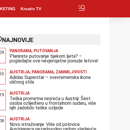
KETING
Kroativ TV
NAJNOVIJE
PANORAMA
,
PUTOVANJA
:09
Planirate putovanje tijekom ljeta? –
pogledajte ove nevjerojatne ponude letova!
AUSTRIJA
,
PANORAMA
,
ZANIMLJIVOSTI
:55
Adidas Superstar – svevremenska ikona
uličnog stila
AUSTRIJA
:19
Teška prometna nesreća u Austriji: Šest
osoba ozlijeđeno u frontalnom sudaru, više
njih zadobilo teške ozljede
AUSTRIJA
:08
Novo istraživanje: Više od polovice
Austrijanaca nezadovoljno radom vladajuće