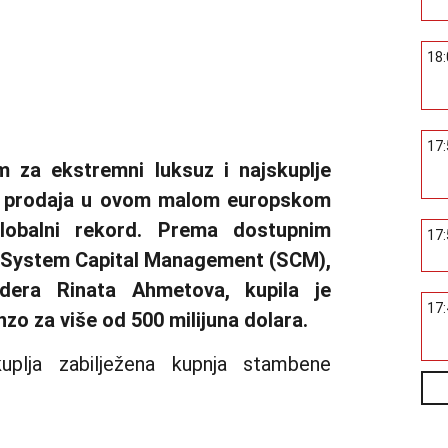
18
17
 za ekstremni luksuz i najskuplje
vna prodaja u ovom malom europskom
globalni rekord. Prema dostupnim
17
a System Capital Management (SCM),
ardera Rinata Ahmetova, kupila je
17
zo za više od 500 milijuna dolara.
kuplja zabilježena kupnja stambene