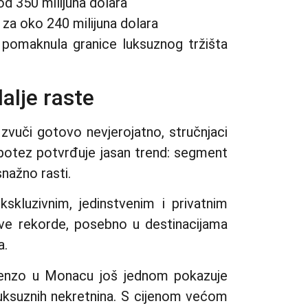
od 350 milijuna dolara
za oko 240 milijuna dolara
pomaknula granice luksuznog tržišta
alje raste
 zvuči gotovo nevjerojatno, stručnjaci
j potez potvrđuje jasan trend: segment
snažno rasti.
kskluzivnim, jedinstvenim i privatnim
ove rekorde, posebno u destinacijama
a.
Renzo u Monacu još jednom pokazuje
luksuznih nekretnina. S cijenom većom