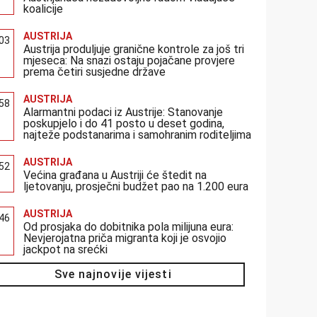
koalicije
AUSTRIJA
:03
Austrija produljuje granične kontrole za još tri
mjeseca: Na snazi ostaju pojačane provjere
prema četiri susjedne države
AUSTRIJA
:58
Alarmantni podaci iz Austrije: Stanovanje
poskupjelo i do 41 posto u deset godina,
najteže podstanarima i samohranim roditeljima
AUSTRIJA
:52
Većina građana u Austriji će štedit na
ljetovanju, prosječni budžet pao na 1.200 eura
AUSTRIJA
:46
Od prosjaka do dobitnika pola milijuna eura:
Nevjerojatna priča migranta koji je osvojio
jackpot na srećki
Sve najnovije vijesti