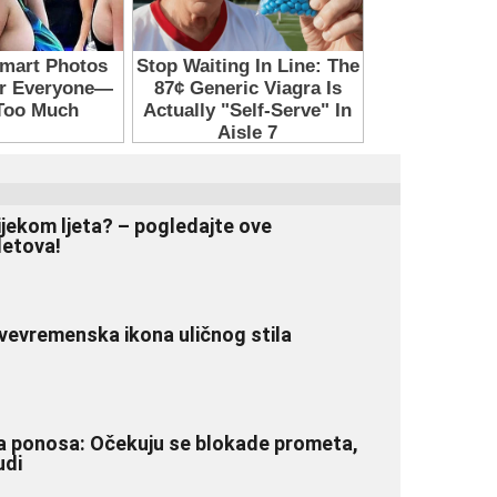
ijekom ljeta? – pogledajte ove
letova!
vevremenska ikona uličnog stila
a ponosa: Očekuju se blokade prometa,
udi