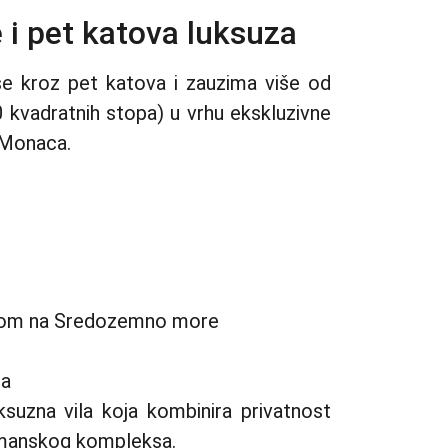
i pet katova luksuza
 se kroz pet katova i zauzima više od
 kvadratnih stopa) u vrhu ekskluzivne
 Monaca.
ledom na Sredozemno more
ma
uksuzna vila koja kombinira privatnost
tmanskog kompleksa.