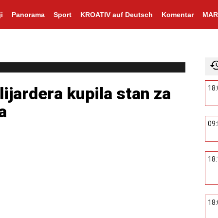
i
Panorama
Sport
KROATIV auf Deutsch
Komentar
MAR
ijardera kupila stan za
18
a
09
18
18