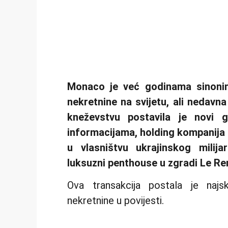
Monaco je već godinama sinonim
nekretnine na svijetu, ali neda
kneževstvu postavila je novi 
informacijama, holding kompanij
u vlasništvu ukrajinskog milij
luksuzni penthouse u zgradi Le Ren
Ova transakcija postala je najs
nekretnine u povijesti.