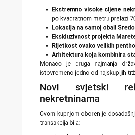
Ekstremno visoke cijene nek
po kvadratnom metru prelazi 7
Lokacija na samoj obali Sre
Ekskluzivnost projekta Maret
Rijetkost ovako velikih penth
Arhitektura koja kombinira stan
Monaco je druga najmanja država
istovremeno jedno od najskupljih trž
Novi svjetski r
nekretninama
Ovom kupnjom oboren je dosadašnji 
transakcija bila: