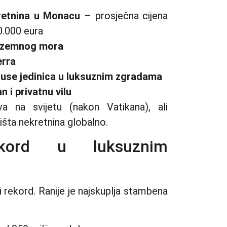
retnina u Monacu
– prosječna cijena
0.000 eura
dozemnog mora
erra
ouse jedinica u luksuznim zgradama
 i privatnu vilu
 na svijetu (nakon Vatikana), ali
išta nekretnina globalno.
ekord u luksuznim
rekord. Ranije je najskuplja stambena