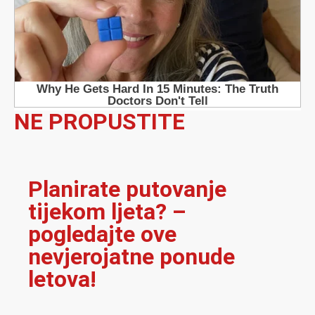
NE PROPUSTITE
Planirate putovanje
tijekom ljeta? –
pogledajte ove
nevjerojatne ponude
letova!