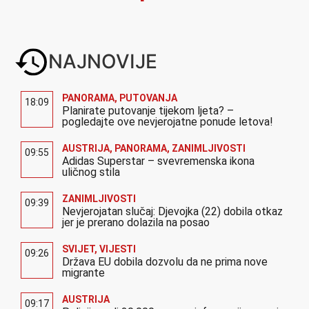
NAJNOVIJE
PANORAMA
,
PUTOVANJA
18:09
Planirate putovanje tijekom ljeta? –
pogledajte ove nevjerojatne ponude letova!
AUSTRIJA
,
PANORAMA
,
ZANIMLJIVOSTI
09:55
Adidas Superstar – svevremenska ikona
uličnog stila
ZANIMLJIVOSTI
09:39
Nevjerojatan slučaj: Djevojka (22) dobila otkaz
jer je prerano dolazila na posao
SVIJET
,
VIJESTI
09:26
Država EU dobila dozvolu da ne prima nove
migrante
AUSTRIJA
09:17