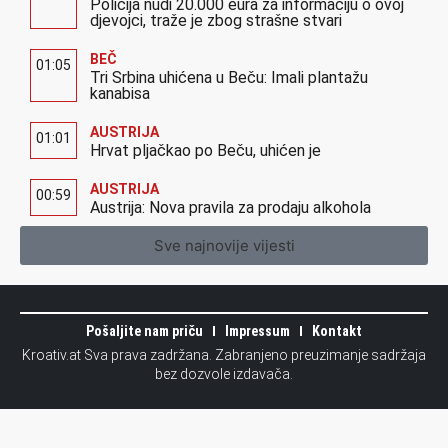
Policija nudi 20.000 eura za informaciju o ovoj
djevojci, traže je zbog strašne stvari
BEČ
01:05
Tri Srbina uhićena u Beču: Imali plantažu
kanabisa
AUSTRIJA
01:01
Hrvat pljačkao po Beču, uhićen je
AUSTRIJA
00:59
Austrija: Nova pravila za prodaju alkohola
Sve najnovije vijesti
Pošaljite nam priču
Impressum
Kontakt
Kroativ.at Sva prava zadržana. Zabranjeno preuzimanje sadržaja
bez dozvole izdavača.