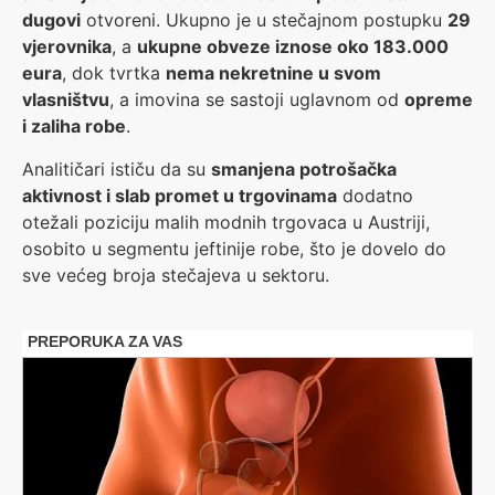
dugovi
otvoreni. Ukupno je u stečajnom postupku
29
vjerovnika
, a
ukupne obveze iznose oko 183.000
eura
, dok tvrtka
nema nekretnine u svom
vlasništvu
, a imovina se sastoji uglavnom od
opreme
i zaliha robe
.
Analitičari ističu da su
smanjena potrošačka
aktivnost i slab promet u trgovinama
dodatno
otežali poziciju malih modnih trgovaca u Austriji,
osobito u segmentu jeftinije robe, što je dovelo do
sve većeg broja stečajeva u sektoru.