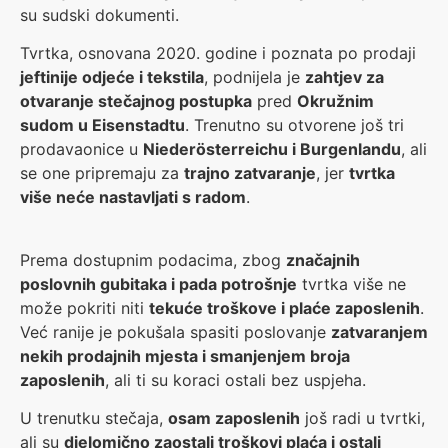
su sudski dokumenti.
Tvrtka, osnovana 2020. godine i poznata po prodaji
jeftinije odjeće i tekstila
, podnijela je
zahtjev za
otvaranje stečajnog postupka
pred
Okružnim
sudom u Eisenstadtu
. Trenutno su otvorene još tri
prodavaonice u
Niederösterreichu i Burgenlandu
, ali
se one pripremaju za
trajno zatvaranje
, jer
tvrtka
više neće nastavljati s radom
.
Prema dostupnim podacima, zbog
značajnih
poslovnih gubitaka i pada potrošnje
tvrtka više ne
može pokriti niti
tekuće troškove i plaće zaposlenih
.
Već ranije je pokušala spasiti poslovanje
zatvaranjem
nekih prodajnih mjesta i smanjenjem broja
zaposlenih
, ali ti su koraci ostali bez uspjeha.
U trenutku stečaja,
osam zaposlenih
još radi u tvrtki,
ali su
djelomično zaostali troškovi plaća i ostali