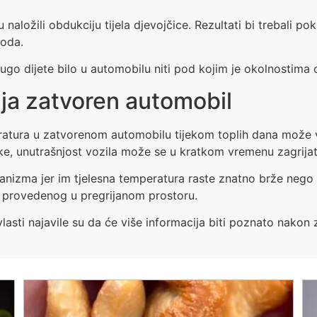
naložili obdukciju tijela djevojčice. Rezultati bi trebali pok
hoda.
dugo dijete bilo u automobilu niti pod kojim je okolnostima 
ja zatvoren automobil
atura u zatvorenom automobilu tijekom toplih dana može v
e, unutrašnjost vozila može se u kratkom vremenu zagrijati
rganizma jer im tjelesna temperatura raste znatno brže neg
a provedenog u pregrijanom prostoru.
 vlasti najavile su da će više informacija biti poznato nakon