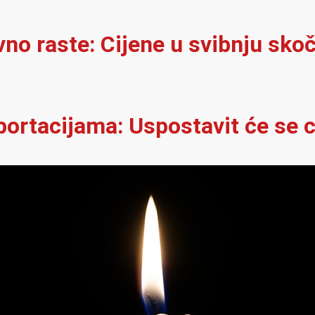
ovno raste: Cijene u svibnju skoč
portacijama: Uspostavit će se c