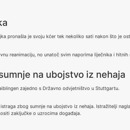
ka
pronašla je svoju kćer tek nekoliko sati nakon što je osta
nu reanimaciju, no unatoč svim naporima liječnika i hitnih 
sumnje na ubojstvo iz nehaja
z Waiblingen zajedno s Državno odvjetništvo u Stuttgartu.
 istraga zbog sumnje na ubojstvo iz nehaja. Istražitelji nag
nositi zaključke o uzrocima događaja.