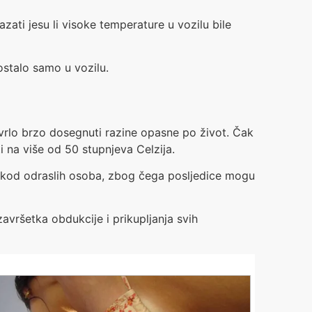
azati jesu li visoke temperature u vozilu bile
ostalo samo u vozilu.
rlo brzo dosegnuti razine opasne po život. Čak
 na više od 50 stupnjeva Celzija.
o kod odraslih osoba, zbog čega posljedice mogu
 završetka obdukcije i prikupljanja svih