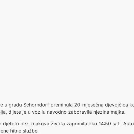
je u gradu Schorndorf preminula 20-mjesečna djevojčica koj
ja, dijete je u vozilu navodno zaboravila njezina majka.
u o djetetu bez znakova života zaprimila oko 14:50 sati. Aut
ene hitne službe.