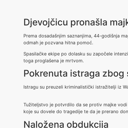
Djevojčicu pronašla maj
Prema dosadašnjim saznanjima, 44-godišnja majka 
odmah je pozvana hitna pomoć.
Spasilačke ekipe po dolasku su započele intenziv
toga proglašena je mrtvom.
Pokrenuta istraga zbog 
Istragu su preuzeli kriminalistički istražitelji i
Tužiteljstvo je potvrdilo da se protiv majke vodi
koje su dovele do tragedije te da je prerano do
Naložena obdukcija