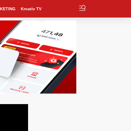
KETING
Kroativ TV