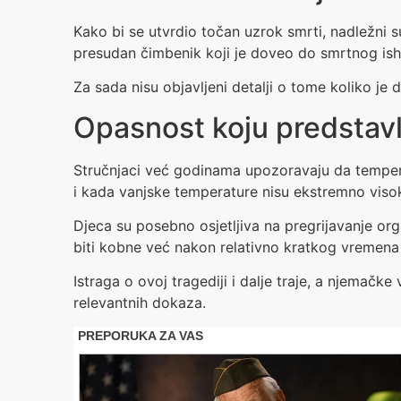
Kako bi se utvrdio točan uzrok smrti, nadležni su 
presudan čimbenik koji je doveo do smrtnog is
Za sada nisu objavljeni detalji o tome koliko je 
Opasnost koju predstavl
Stručnjaci već godinama upozoravaju da temper
i kada vanjske temperature nisu ekstremno visok
Djeca su posebno osjetljiva na pregrijavanje o
biti kobne već nakon relativno kratkog vremen
Istraga o ovoj tragediji i dalje traje, a njemačke
relevantnih dokaza.