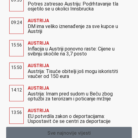
09:35
Potres zatresao Austriju: Podrhtavanje tla
osjetilo se u okolici Innsbrucka
AUSTRIJA
09:24
DM ima veliko iznenađenje za sve kupce u
Austriji
AUSTRIJA
15:56
Inflacija u Austriji ponovno raste: Cijene u
svibnju skočile na 3,7 posto
AUSTRIJA
15:50
Austrija: Tisuće obitelji još mogu iskoristiti
vaučer od 150 eura
AUSTRIJA
14:12
Austrija: Imam pred sudom u Beču zbog
optužbi za terorizam i poticanje mržnje
AUSTRIJA
13:56
EU potvrdila zakon o deportacijama:
Uspostavit će se centri za deportacije
Sve najnovije vijesti