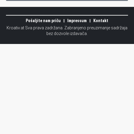
Pošaljite nam priču
Impressum
Kontakt
Kroativ.at Sva prava zadržana. Zabranjeno preuzimanje sadržaja
bez dozvole izdavača.