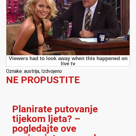
Oznake:
austrija
,
Izdvojeno
NE PROPUSTITE
Planirate putovanje
tijekom ljeta? –
pogledajte ove