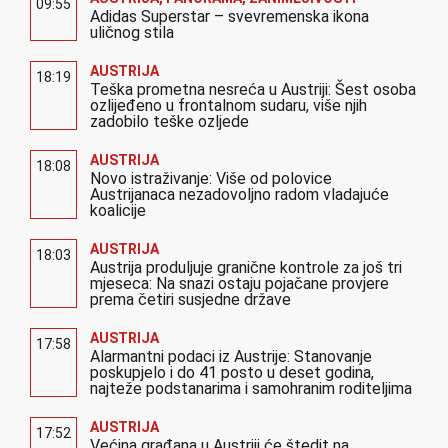
09:55
Adidas Superstar – svevremenska ikona
uličnog stila
AUSTRIJA
18:19
Teška prometna nesreća u Austriji: Šest osoba
ozlijeđeno u frontalnom sudaru, više njih
zadobilo teške ozljede
AUSTRIJA
18:08
Novo istraživanje: Više od polovice
Austrijanaca nezadovoljno radom vladajuće
koalicije
AUSTRIJA
18:03
Austrija produljuje granične kontrole za još tri
mjeseca: Na snazi ostaju pojačane provjere
prema četiri susjedne države
AUSTRIJA
17:58
Alarmantni podaci iz Austrije: Stanovanje
poskupjelo i do 41 posto u deset godina,
najteže podstanarima i samohranim roditeljima
AUSTRIJA
17:52
Većina građana u Austriji će štedit na