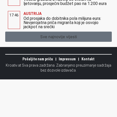
ljetovanju, prosječni budžet pao na 1.200 eura
AUSTRIJA
17:46
Od prosjaka do dobitnika pola milijuna eura:
Nevjerojatna priča migranta koji je osvojio
jackpot na srećki
Sve najnovije vijesti
Pošaljite nam priču
Impressum
Kontakt
Kroativ.at Sva prava zadržana. Zabranjeno preuzimanje sadržaja
bez dozvole izdavača.