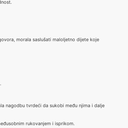
dnost.
govora, morala saslušati maloljetno dijete koje
.
jala nagodbu tvrdeći da sukobi među njima i dalje
 međusobnim rukovanjem i isprikom.