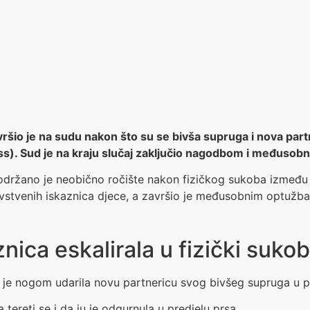
vršio je na sudu nakon što su se bivša supruga i nova part
ass). Sud je na kraju slučaj zaključio nagodbom i međusob
držano je neobično ročište nakon fizičkog sukoba između 
avstvenih iskaznica djece, a završio je međusobnim optužba
nica eskalirala u fizički sukob
je nogom udarila novu partnericu svog bivšeg supruga u po
tereti se i da ju je odgurnula u predjelu prsa.