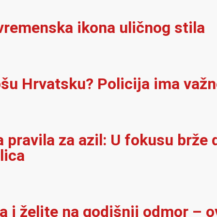
vremenska ikona uličnog stila
pšu Hrvatsku? Policija ima važ
pravila za azil: U fokusu brže 
lica
i želite na godišnji odmor – o