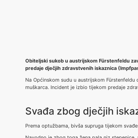
Obiteljski sukob u austrijskom Fürstenfeldu za
predaje dječjih zdravstvenih iskaznica (Impfp
Na Općinskom sudu u austrijskom Fürstenfeldu o
muškarca. Incident je izbio tijekom predaje zdr
Svađa zbog dječjih iskaz
Prema optužbama, bivša supruga tijekom svađe 
Navodno je zbog toga žena pala niz stepenice, a 