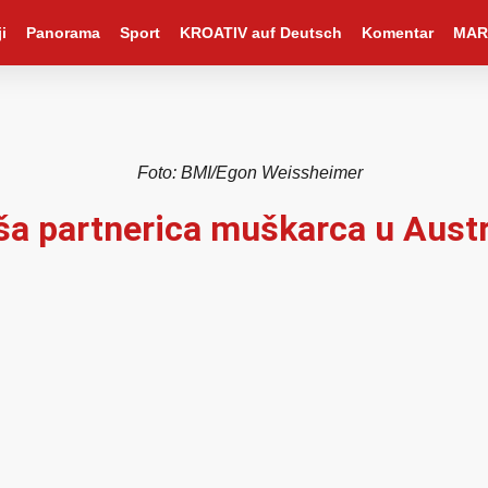
i
Panorama
Sport
KROATIV auf Deutsch
Komentar
MAR
Foto: BMI/Egon Weissheimer
ša partnerica muškarca u Austr