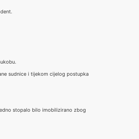
ident.
sukobu.
ane sudnice i tijekom cijelog postupka
 jedno stopalo bilo imobilizirano zbog