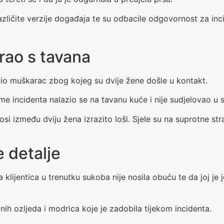
zličite verzije događaja te su odbacile odgovornost za inc
rao s tavana
zio muškarac zbog kojeg su dvije žene došle u kontakt.
me incidenta nalazio se na tavanu kuće i nije sudjelovao u 
si između dviju žena izrazito loši. Sjele su na suprotne str
 detalje
 klijentica u trenutku sukoba nije nosila obuću te da joj je
h ozljeda i modrica koje je zadobila tijekom incidenta.