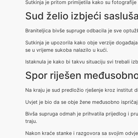
Sutkinja je pritom primijetila kako su fotografij
Sud želio izbjeći sasluš
Braniteljica bivše supruge odbacila je sve optuž
Sutkinja je upozorila kako obje verzije događaja
se u vrijeme sukoba nalazilo u kući.
Istaknula je kako bi takvu situaciju svi trebali iz
Spor riješen međusobn
Na kraju je sud predložio rješenje kroz institu
Uvjet je bio da se obje žene međusobno ispričaj
Bivša supruga odmah je prihvatila prijedlog i pr
traju.
Nakon kraće stanke i razgovora sa svojim odvje