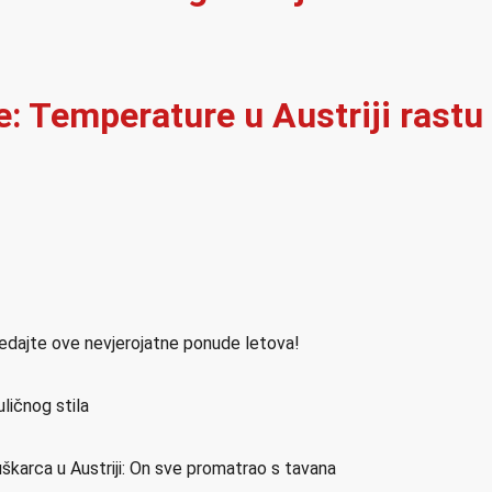
e: Temperature u Austriji rastu
ledajte ove nevjerojatne ponude letova!
ličnog stila
škarca u Austriji: On sve promatrao s tavana