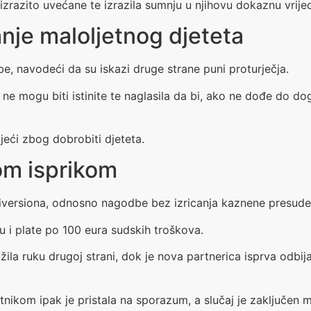
e izrazito uvećane te izrazila sumnju u njihovu dokaznu vrije
anje maloljetnog djeteta
be, navodeći da su iskazi druge strane puni proturječja.
 ne mogu biti istinite te naglasila da bi, ako ne dođe do do
bjeći zbog dobrobiti djeteta.
om isprikom
t diversiona, odnosno nagodbe bez izricanja kaznene presude
u i plate po 100 eura sudskih troškova.
užila ruku drugoj strani, dok je nova partnerica isprva odbi
tnikom ipak je pristala na sporazum, a slučaj je zaključen