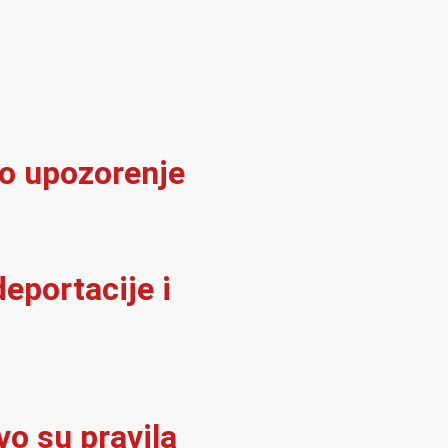
no upozorenje
deportacije i
vo su pravila