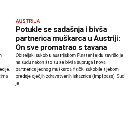
AUSTRIJA
Potukle se sadašnja i bivša
partnerica muškarca u Austriji:
On sve promatrao s tavana
m
Obiteljski sukob u austrijskom Fürstenfeldu završio je
na sudu nakon što su se bivša supruga i nova
edije.
partnerica jednog muškarca fizički sukobile tijekom
cima
predaje dječjih zdravstvenih iskaznica (Impfpass). Sud
je