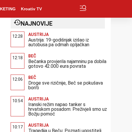
KETING
Kroativ TV
NAJNOVIJE
AUSTRIJA
12:28
Austrija: 19-godišnjak izišao iz
autobusa pa odmah opljačkan
BEČ
12:18
Bečanka provjerila najamninu pa dobila
gotovo 42.000 eura povrata
BEČ
12:06
Droge sve rizičnije, Beč se pokušava
boriti
AUSTRIJA
10:54
Iranski režim napao tanker s
hrvatskom posadom: Preživjeli smo uz
Božju pomoć
AUSTRIJA
10:17
Tragedija u Beču: Poznati ugostitelj