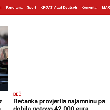
i
Panorama
Sport
KROATIV auf Deutsch
Komentar
MAR
BEČ
z
Bečanka provjerila najamninu pa
n
dobila gotovo 42.000 eura