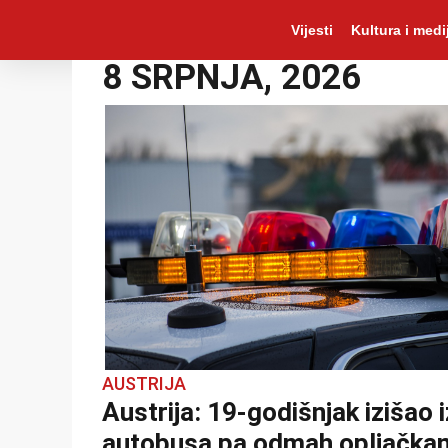
Vijesti
Kultura i medij
8 SRPNJA, 2026
AUSTRIJA
Austrija: 19-godišnjak izišao i
autobusa pa odmah opljačka