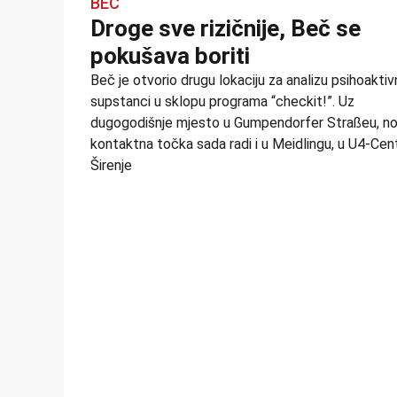
BEČ
Droge sve rizičnije, Beč se
pokušava boriti
Beč je otvorio drugu lokaciju za analizu psihoaktiv
supstanci u sklopu programa “checkit!”. Uz
dugogodišnje mjesto u Gumpendorfer Straßeu, n
kontaktna točka sada radi i u Meidlingu, u U4-Cent
Širenje