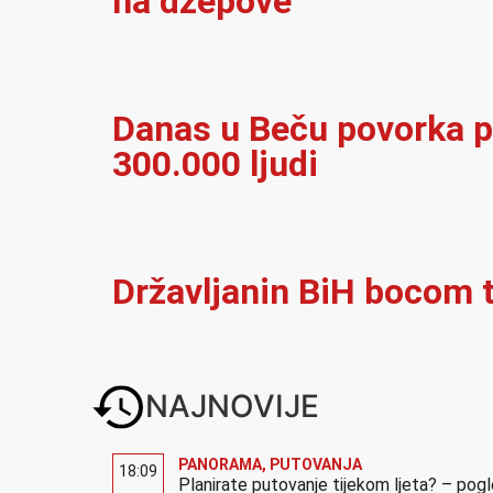
na džepove
Danas u Beču povorka p
300.000 ljudi
Državljanin BiH bocom t
NAJNOVIJE
PANORAMA
,
PUTOVANJA
18:09
Planirate putovanje tijekom ljeta? – pog