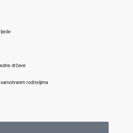
zljede
sjedne države
i samohranim roditeljima