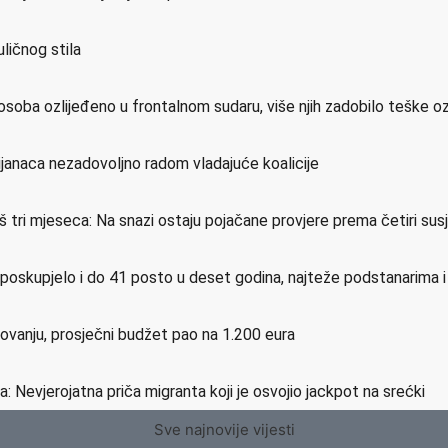
ličnog stila
osoba ozlijeđeno u frontalnom sudaru, više njih zadobilo teške o
ijanaca nezadovoljno radom vladajuće koalicije
još tri mjeseca: Na snazi ostaju pojačane provjere prema četiri su
e poskupjelo i do 41 posto u deset godina, najteže podstanarima 
etovanju, prosječni budžet pao na 1.200 eura
a: Nevjerojatna priča migranta koji je osvojio jackpot na srećki
Sve najnovije vijesti