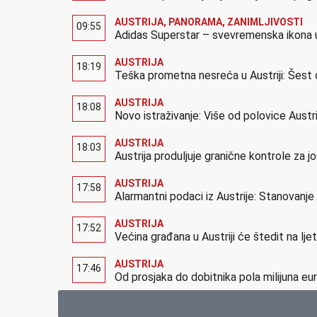
AUSTRIJA
,
PANORAMA
,
ZANIMLJIVOSTI
09:55
Adidas Superstar – svevremenska ikona u
AUSTRIJA
18:19
Teška prometna nesreća u Austriji: Šest 
AUSTRIJA
18:08
Novo istraživanje: Više od polovice Austr
AUSTRIJA
18:03
Austrija produljuje granične kontrole za 
AUSTRIJA
17:58
Alarmantni podaci iz Austrije: Stanovanj
AUSTRIJA
17:52
Većina građana u Austriji će štedit na lj
AUSTRIJA
17:46
Od prosjaka do dobitnika pola milijuna eur