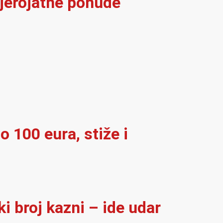
vjerojatne ponude
o 100 eura, stiže i
i broj kazni – ide udar