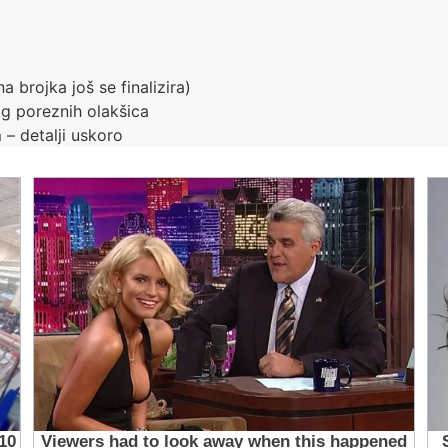
a brojka još se finalizira)
g poreznih olakšica
m
– detalji uskoro