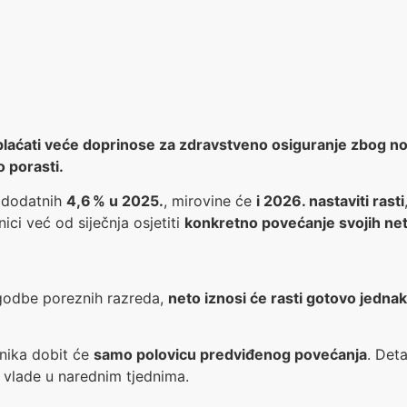
li plaćati veće doprinose za zdravstveno osiguranje zbog no
 porasti.
 dodatnih
4,6 % u 2025.
, mirovine će
i 2026. nastaviti rasti
ici već od siječnja osjetiti
konkretno povećanje svojih ne
agodbe poreznih razreda,
neto iznosi će rasti gotovo jednak
nika dobit će
samo polovicu predviđenog povećanja
. Deta
i vlade u narednim tjednima.