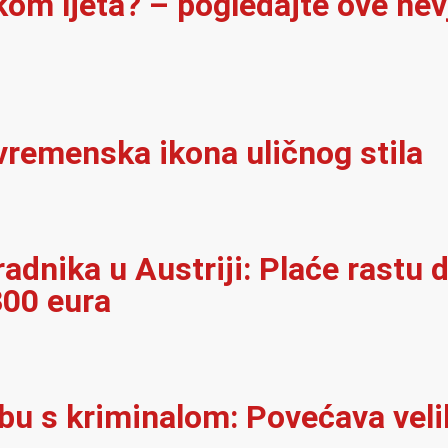
ekom ljeta? – pogledajte ove ne
vremenska ikona uličnog stila
adnika u Austriji: Plaće rastu d
300 eura
rbu s kriminalom: Povećava velik