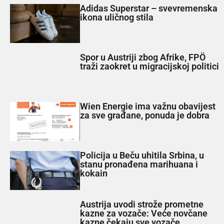
Adidas Superstar – svevremenska
ikona uličnog stila
Spor u Austriji zbog Afrike, FPÖ
traži zaokret u migracijskoj politici
Wien Energie ima važnu obavijest
za sve građane, ponuda je dobra
Policija u Beču uhitila Srbina, u
stanu pronađena marihuana i
kokain
Austrija uvodi strože prometne
kazne za vozače: Veće novčane
kazne čekaju sve vozače