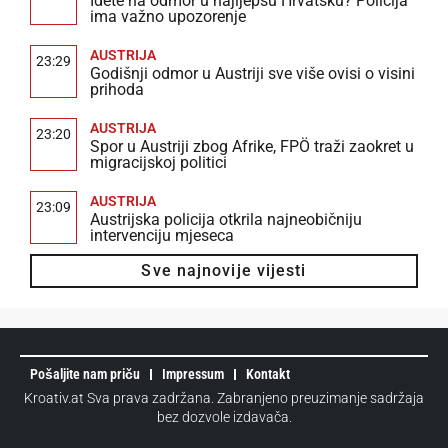
Idete na odmor u najljepšu Hrvatsku? Policija
ima važno upozorenje
AUSTRIJA
23:29
Godišnji odmor u Austriji sve više ovisi o visini
prihoda
AUSTRIJA
23:20
Spor u Austriji zbog Afrike, FPÖ traži zaokret u
migracijskoj politici
AUSTRIJA
23:09
Austrijska policija otkrila najneobičniju
intervenciju mjeseca
Sve najnovije vijesti
Pošaljite nam priču
Impressum
Kontakt
Kroativ.at Sva prava zadržana. Zabranjeno preuzimanje sadržaja
bez dozvole izdavača.