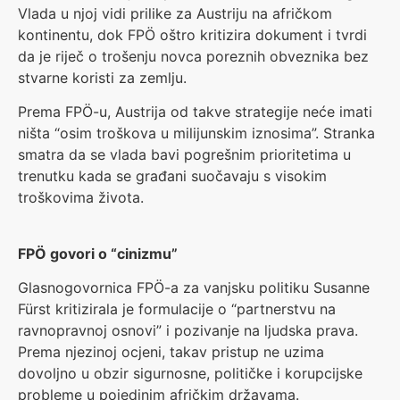
Vlada u njoj vidi prilike za Austriju na afričkom
kontinentu, dok FPÖ oštro kritizira dokument i tvrdi
da je riječ o trošenju novca poreznih obveznika bez
stvarne koristi za zemlju.
Prema FPÖ-u, Austrija od takve strategije neće imati
ništa “osim troškova u milijunskim iznosima”. Stranka
smatra da se vlada bavi pogrešnim prioritetima u
trenutku kada se građani suočavaju s visokim
troškovima života.
FPÖ govori o “cinizmu”
Glasnogovornica FPÖ-a za vanjsku politiku Susanne
Fürst kritizirala je formulacije o “partnerstvu na
ravnopravnoj osnovi” i pozivanje na ljudska prava.
Prema njezinoj ocjeni, takav pristup ne uzima
dovoljno u obzir sigurnosne, političke i korupcijske
probleme u pojedinim afričkim državama.