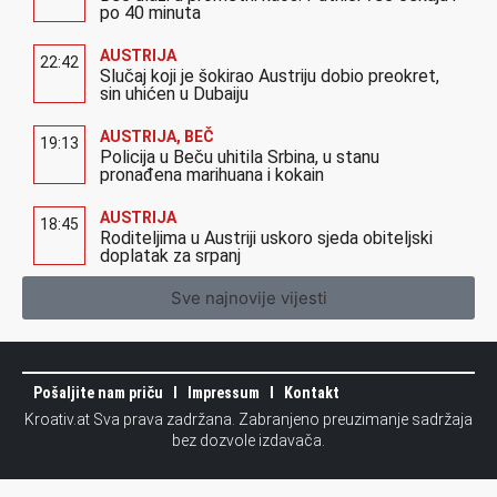
po 40 minuta
AUSTRIJA
22:42
Slučaj koji je šokirao Austriju dobio preokret,
sin uhićen u Dubaiju
AUSTRIJA
,
BEČ
19:13
Policija u Beču uhitila Srbina, u stanu
pronađena marihuana i kokain
AUSTRIJA
18:45
Roditeljima u Austriji uskoro sjeda obiteljski
doplatak za srpanj
Sve najnovije vijesti
Pošaljite nam priču
Impressum
Kontakt
Kroativ.at Sva prava zadržana. Zabranjeno preuzimanje sadržaja
bez dozvole izdavača.