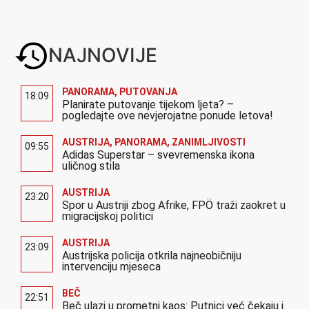
NAJNOVIJE
PANORAMA
,
PUTOVANJA
18:09
Planirate putovanje tijekom ljeta? –
pogledajte ove nevjerojatne ponude letova!
AUSTRIJA
,
PANORAMA
,
ZANIMLJIVOSTI
09:55
Adidas Superstar – svevremenska ikona
uličnog stila
AUSTRIJA
23:20
Spor u Austriji zbog Afrike, FPÖ traži zaokret u
migracijskoj politici
AUSTRIJA
23:09
Austrijska policija otkrila najneobičniju
intervenciju mjeseca
BEČ
22:51
Beč ulazi u prometni kaos: Putnici već čekaju i