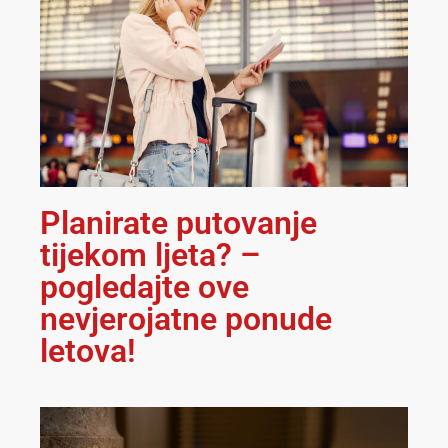
Planirate putovanje
tijekom ljeta? –
pogledajte ove
nevjerojatne ponude
letova!