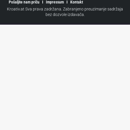
Pošaljite nam priču
Impressum
Kontakt
Kroativ.at Sva prava zadržana. Zabranjeno preuzimanje sadržaja
bez dozvole izdavača.