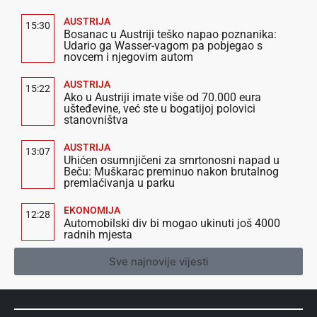
AUSTRIJA
15:30
Bosanac u Austriji teško napao poznanika:
Udario ga Wasser-vagom pa pobjegao s
novcem i njegovim autom
AUSTRIJA
15:22
Ako u Austriji imate više od 70.000 eura
ušteđevine, već ste u bogatijoj polovici
stanovništva
AUSTRIJA
13:07
Uhićen osumnjičeni za smrtonosni napad u
Beču: Muškarac preminuo nakon brutalnog
premlaćivanja u parku
EKONOMIJA
12:28
Automobilski div bi mogao ukinuti još 4000
radnih mjesta
Sve najnovije vijesti