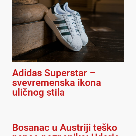
Adidas Superstar –
svevremenska ikona
uličnog stila
Bosanac u Austriji teško