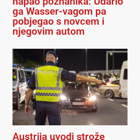
napao poznanika: Udario
ga Wasser-vagom pa
pobjegao s novcem i
njegovim autom
Austrija uvodi strože