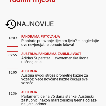
NAJNOVIJE
PANORAMA
,
PUTOVANJA
18:09
Planirate putovanje tijekom ljeta? – pogledajte
ove nevjerojatne ponude letova!
AUSTRIJA
,
PANORAMA
,
ZANIMLJIVOSTI
09:55
Adidas Superstar – svevremenska ikona
uličnog stila
AUSTRIJA
16:05
Austrija uvodi strože prometne kazne za
vozače: Veće novčane kazne čekaju sve
vozače
AUSTRIJA
15:36
Parlament ide na 75 dana stanke: Austrijski
zastupnici nakon maratonskog tjedna odlaze
na ljetni odmor