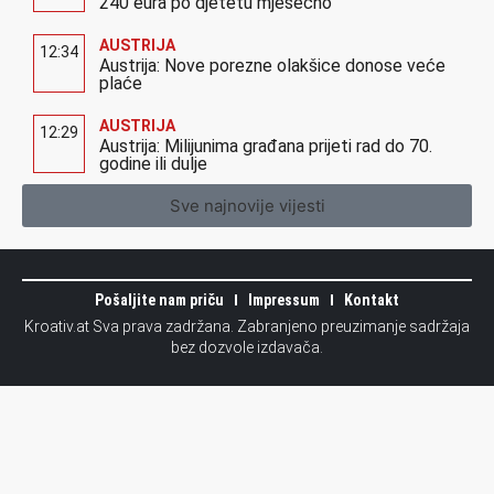
240 eura po djetetu mjesečno
AUSTRIJA
12:34
Austrija: Nove porezne olakšice donose veće
plaće
AUSTRIJA
12:29
Austrija: Milijunima građana prijeti rad do 70.
godine ili dulje
Sve najnovije vijesti
Pošaljite nam priču
Impressum
Kontakt
Kroativ.at Sva prava zadržana. Zabranjeno preuzimanje sadržaja
bez dozvole izdavača.