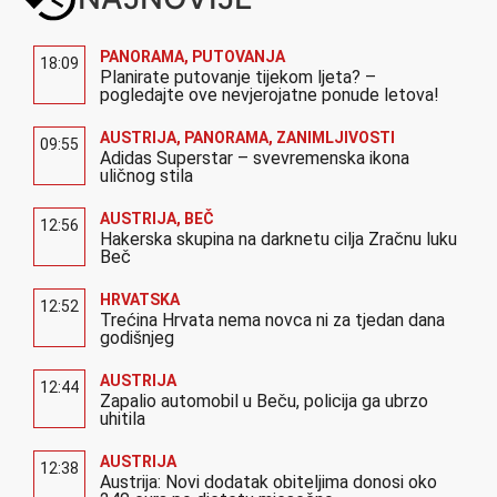
PANORAMA
,
PUTOVANJA
18:09
Planirate putovanje tijekom ljeta? –
pogledajte ove nevjerojatne ponude letova!
AUSTRIJA
,
PANORAMA
,
ZANIMLJIVOSTI
09:55
Adidas Superstar – svevremenska ikona
uličnog stila
AUSTRIJA
,
BEČ
12:56
Hakerska skupina na darknetu cilja Zračnu luku
Beč
HRVATSKA
12:52
Trećina Hrvata nema novca ni za tjedan dana
godišnjeg
AUSTRIJA
12:44
Zapalio automobil u Beču, policija ga ubrzo
uhitila
AUSTRIJA
12:38
Austrija: Novi dodatak obiteljima donosi oko